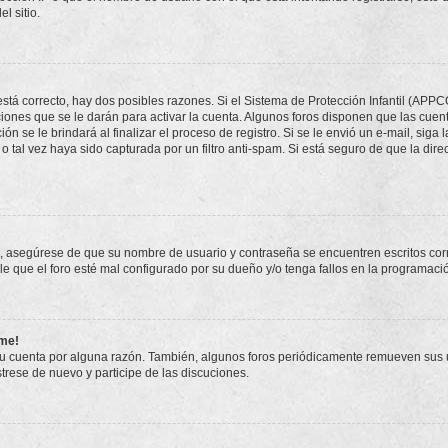
l sitio.
stá correcto, hay dos posibles razones. Si el Sistema de Protección Infantil (APPC
iones que se le darán para activar la cuenta. Algunos foros disponen que las cuen
ón se le brindará al finalizar el proceso de registro. Si se le envió un e-mail, siga
o tal vez haya sido capturada por un filtro anti-spam. Si está seguro de que la di
o, asegúrese de que su nombre de usuario y contraseña se encuentren escritos co
 que el foro esté mal configurado por su dueño y/o tenga fallos en la programació
rme!
su cuenta por alguna razón. También, algunos foros periódicamente remueven sus 
strese de nuevo y participe de las discuciones.