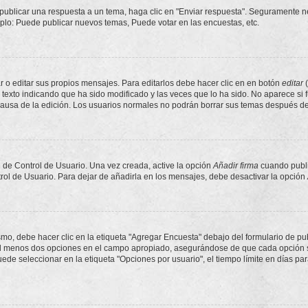
publicar una respuesta a un tema, haga clic en "Enviar respuesta". Seguramente ne
mplo: Puede publicar nuevos temas, Puede votar en las encuestas, etc.
 o editar sus propios mensajes. Para editarlos debe hacer clic en en botón
editar
(
texto indicando que ha sido modificado y las veces que lo ha sido. No aparece si 
a causa de la edición. Los usuarios normales no podrán borrar sus temas después 
 de Control de Usuario. Una vez creada, active la opción
Añadir firma
cuando publi
trol de Usuario. Para dejar de añadirla en los mensajes, debe desactivar la opción
o, debe hacer clic en la etiqueta "Agregar Encuesta" debajo del formulario de publi
 al menos dos opciones en el campo apropiado, asegurándose de que cada opción se
 seleccionar en la etiqueta "Opciones por usuario", el tiempo límite en días para 