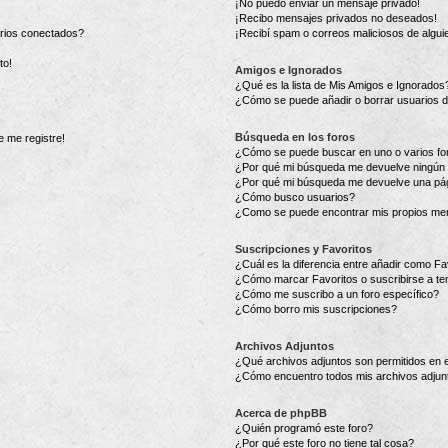
¡No puedo enviar un mensaje privado!
¡Recibo mensajes privados no deseados!
arios conectados?
¡Recibí spam o correos maliciosos de alguie
to!
Amigos e Ignorados
¿Qué es la lista de Mis Amigos e Ignorados
¿Cómo se puede añadir o borrar usuarios d
Búsqueda en los foros
e me registre!
¿Cómo se puede buscar en uno o varios fo
¿Por qué mi búsqueda me devuelve ningún 
¿Por qué mi búsqueda me devuelve una pág
¿Cómo busco usuarios?
¿Como se puede encontrar mis propios me
Suscripciones y Favoritos
¿Cuál es la diferencia entre añadir como Fa
¿Cómo marcar Favoritos o suscribirse a t
¿Cómo me suscribo a un foro específico?
¿Cómo borro mis suscripciones?
Archivos Adjuntos
¿Qué archivos adjuntos son permitidos en e
¿Cómo encuentro todos mis archivos adjun
Acerca de phpBB
¿Quién programó este foro?
¿Por qué este foro no tiene tal cosa?