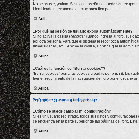
No se asuste, ¡calma! Si su contraseña no puede ser recuperada
identificado nuevamente en muy poco tiempo.
Arriba
¿Por qué mi sesión de usuario expira automáticamente?
Si no activa la casilla
Recordar
cuando ingresa al foro, sus dat
por otra persona. Para que el sistema le reconozca automáticam
universidades, etc. Si no ve la casilla, significa que la adminis
Arriba
¿Cuál es la función de "Borrar cookies"?
"Borrar cookies" borra las cookies creadas por phpBB, las cua
leer el seguimiento de la navegación del foro por el usuario si
Arriba
Preferencias de usuario y configuraciones
¿Cómo se puede cambiar mi configuración?
Si es un usuario registrado, todos sus datos y configuraciones
se encuentra en la parte superior de las páginas del foro. Este
Arriba