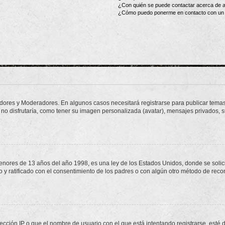
¿Con quién se puede contactar acerca de a
¿Cómo puedo ponerme en contacto con un 
adores y Moderadores. En algunos casos necesitará registrarse para publicar temas
no disfrutaría, como tener su imagen personalizada (avatar), mensajes privados, s
res de 13 años del año 1998, es una ley de los Estados Unidos, donde se solicita 
to y ratificado con el consentimiento de los padres o con algún otro método de rec
ección IP o que el nombre de usuario con el que está intentando registrarse, esté 