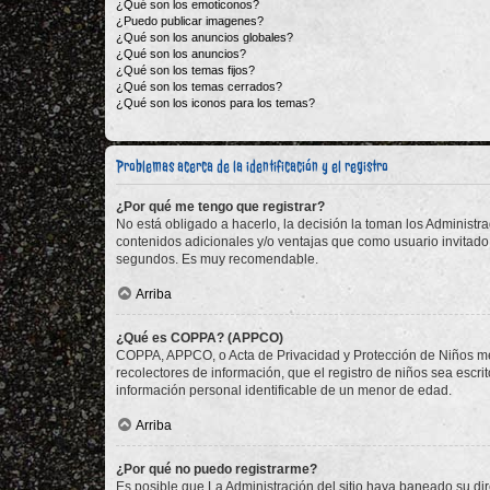
¿Qué son los emoticonos?
¿Puedo publicar imagenes?
¿Qué son los anuncios globales?
¿Qué son los anuncios?
¿Qué son los temas fijos?
¿Qué son los temas cerrados?
¿Qué son los iconos para los temas?
Problemas acerca de la identificación y el registro
¿Por qué me tengo que registrar?
No está obligado a hacerlo, la decisión la toman los Administr
contenidos adicionales y/o ventajas que como usuario invitado 
segundos. Es muy recomendable.
Arriba
¿Qué es COPPA? (APPCO)
COPPA, APPCO, o Acta de Privacidad y Protección de Niños meno
recolectores de información, que el registro de niños sea escri
información personal identificable de un menor de edad.
Arriba
¿Por qué no puedo registrarme?
Es posible que La Administración del sitio haya baneado su dir