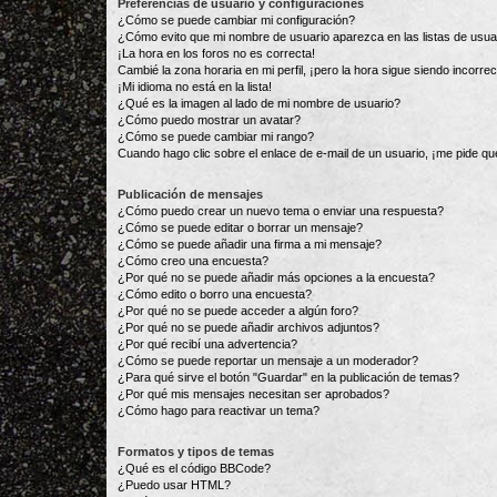
Preferencias de usuario y configuraciones
¿Cómo se puede cambiar mi configuración?
¿Cómo evito que mi nombre de usuario aparezca en las listas de usu
¡La hora en los foros no es correcta!
Cambié la zona horaria en mi perfil, ¡pero la hora sigue siendo incorrec
¡Mi idioma no está en la lista!
¿Qué es la imagen al lado de mi nombre de usuario?
¿Cómo puedo mostrar un avatar?
¿Cómo se puede cambiar mi rango?
Cuando hago clic sobre el enlace de e-mail de un usuario, ¡me pide qu
Publicación de mensajes
¿Cómo puedo crear un nuevo tema o enviar una respuesta?
¿Cómo se puede editar o borrar un mensaje?
¿Cómo se puede añadir una firma a mi mensaje?
¿Cómo creo una encuesta?
¿Por qué no se puede añadir más opciones a la encuesta?
¿Cómo edito o borro una encuesta?
¿Por qué no se puede acceder a algún foro?
¿Por qué no se puede añadir archivos adjuntos?
¿Por qué recibí una advertencia?
¿Cómo se puede reportar un mensaje a un moderador?
¿Para qué sirve el botón "Guardar" en la publicación de temas?
¿Por qué mis mensajes necesitan ser aprobados?
¿Cómo hago para reactivar un tema?
Formatos y tipos de temas
¿Qué es el código BBCode?
¿Puedo usar HTML?