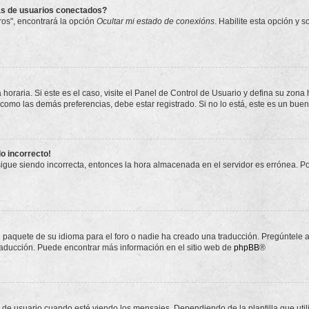
as de usuarios conectados?
os", encontrará la opción
Ocultar mi estado de conexións
. Habilite esta opción y 
horaria. Si este es el caso, visite el Panel de Control de Usuario y defina su zona
 como las demás preferencias, debe estar registrado. Si no lo está, este es un bu
do incorrecto!
 sigue siendo incorrecta, entonces la hora almacenada en el servidor es errónea. P
 paquete de su idioma para el foro o nadie ha creado una traducción. Pregúntele a
 traducción. Puede encontrar más información en el sitio web de
phpBB
®
suario cuando esté viendo los mensajes. Dependiendo de la plantilla que utilice