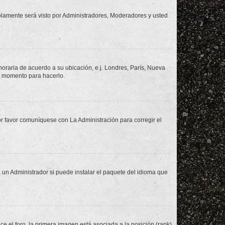
solamente será visto por Administradores, Moderadores y usted
 horaria de acuerdo a su ubicación, e.j. Londres, París, Nueva
en momento para hacerlo.
or favor comuníquese con La Administración para corregir el
 un Administrador si puede instalar el paquete del idioma que
 el foro, la primera imagen está asociada a la posición (rank)