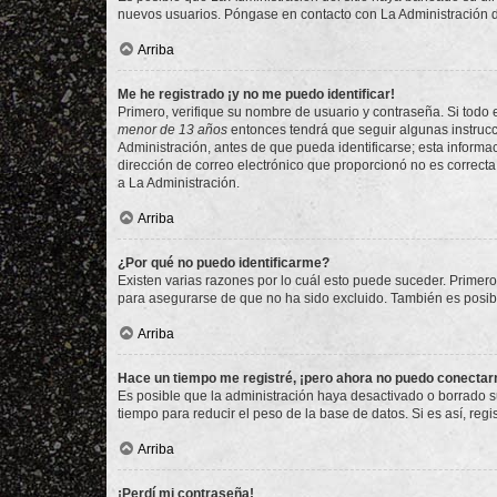
nuevos usuarios. Póngase en contacto con La Administración de
Arriba
Me he registrado ¡y no me puedo identificar!
Primero, verifique su nombre de usuario y contraseña. Si todo e
menor de 13 años
entonces tendrá que seguir algunas instrucc
Administración, antes de que pueda identificarse; esta informaci
dirección de correo electrónico que proporcionó no es correcta 
a La Administración.
Arriba
¿Por qué no puedo identificarme?
Existen varias razones por lo cuál esto puede suceder. Primer
para asegurarse de que no ha sido excluido. También es posible
Arriba
Hace un tiempo me registré, ¡pero ahora no puedo conecta
Es posible que la administración haya desactivado o borrado 
tiempo para reducir el peso de la base de datos. Si es así, regi
Arriba
¡Perdí mi contraseña!