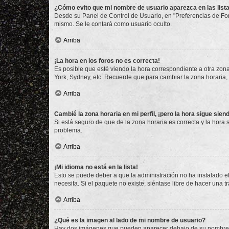
¿Cómo evito que mi nombre de usuario aparezca en las list
Desde su Panel de Control de Usuario, en "Preferencias de For
mismo. Se le contará como usuario oculto.
Arriba
¡La hora en los foros no es correcta!
Es posible que esté viendo la hora correspondiente a otra zona 
York, Sydney, etc. Recuerde que para cambiar la zona horaria,
Arriba
Cambié la zona horaria en mi perfil, ¡pero la hora sigue sien
Si está seguro de que de la zona horaria es correcta y la hora
problema.
Arriba
¡Mi idioma no está en la lista!
Esto se puede deber a que la administración no ha instalado el
necesita. Si el paquete no existe, siéntase libre de hacer una
Arriba
¿Qué es la imagen al lado de mi nombre de usuario?
Hay dos imágenes que pueden aparecer debajo de su nombre de u