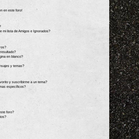
n en este foro!
?
e mi lista de Amigos e Ignorados?
ros?
resultado?
ina en blanco?
nsajes y temas?
vorito y suscribirme a un tema?
emas específicos?
ste foro?
tos?