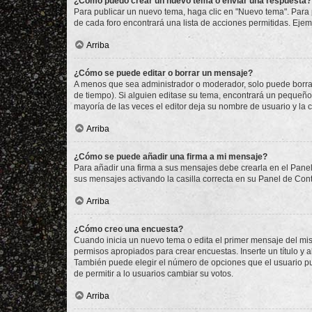
¿Cómo puedo crear un nuevo tema o enviar una respuesta?
Para publicar un nuevo tema, haga clic en "Nuevo tema". Para 
de cada foro encontrará una lista de acciones permitidas. Eje
Arriba
¿Cómo se puede editar o borrar un mensaje?
A menos que sea administrador o moderador, solo puede borrar
de tiempo). Si alguien editase su tema, encontrará un pequeño 
mayoría de las veces el editor deja su nombre de usuario y l
Arriba
¿Cómo se puede añadir una firma a mi mensaje?
Para añadir una firma a sus mensajes debe crearla en el Panel
sus mensajes activando la casilla correcta en su Panel de Con
Arriba
¿Cómo creo una encuesta?
Cuando inicia un nuevo tema o edita el primer mensaje del mism
permisos apropiados para crear encuestas. Inserte un título y
También puede elegir el número de opciones que el usuario puede
de permitir a lo usuarios cambiar su votos.
Arriba