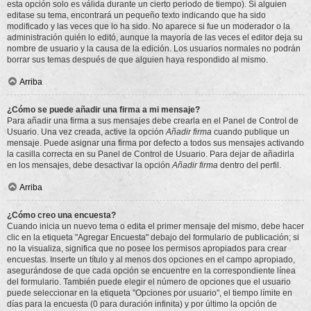
esta opción solo es válida durante un cierto periodo de tiempo). Si alguien
editase su tema, encontrará un pequeño texto indicando que ha sido
modificado y las veces que lo ha sido. No aparece si fue un moderador o la
administración quién lo editó, aunque la mayoría de las veces el editor deja su
nombre de usuario y la causa de la edición. Los usuarios normales no podrán
borrar sus temas después de que alguien haya respondido al mismo.
Arriba
¿Cómo se puede añadir una firma a mi mensaje?
Para añadir una firma a sus mensajes debe crearla en el Panel de Control de
Usuario. Una vez creada, active la opción
Añadir firma
cuando publique un
mensaje. Puede asignar una firma por defecto a todos sus mensajes activando
la casilla correcta en su Panel de Control de Usuario. Para dejar de añadirla
en los mensajes, debe desactivar la opción
Añadir firma
dentro del perfil.
Arriba
¿Cómo creo una encuesta?
Cuando inicia un nuevo tema o edita el primer mensaje del mismo, debe hacer
clic en la etiqueta "Agregar Encuesta" debajo del formulario de publicación; si
no la visualiza, significa que no posee los permisos apropiados para crear
encuestas. Inserte un título y al menos dos opciones en el campo apropiado,
asegurándose de que cada opción se encuentre en la correspondiente línea
del formulario. También puede elegir el número de opciones que el usuario
puede seleccionar en la etiqueta "Opciones por usuario", el tiempo límite en
días para la encuesta (0 para duración infinita) y por último la opción de