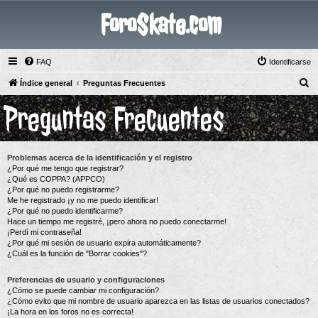
ForoSkate.com
FAQ
Identificarse
B
Índice general
Preguntas Frecuentes
u
Preguntas Frecuentes
s
c
a
Problemas acerca de la identificación y el registro
r
¿Por qué me tengo que registrar?
¿Qué es COPPA? (APPCO)
¿Por qué no puedo registrarme?
Me he registrado ¡y no me puedo identificar!
¿Por qué no puedo identificarme?
Hace un tiempo me registré, ¡pero ahora no puedo conectarme!
¡Perdí mi contraseña!
¿Por qué mi sesión de usuario expira automáticamente?
¿Cuál es la función de "Borrar cookies"?
Preferencias de usuario y configuraciones
¿Cómo se puede cambiar mi configuración?
¿Cómo evito que mi nombre de usuario aparezca en las listas de usuarios conectados?
¡La hora en los foros no es correcta!