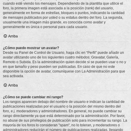
cuando esté viendo los mensajes. Dependiendo de la plantilla que utilice el
foro, la primera imagen está asociada a la posición (rank) del usuario,
generalmente en forma de estrellas, bloques o puntos, indicando la cantidad
de mensajes publicados por usted o su estatus dentro del foro. La segunda,
usualmente una imagen más grande, es conocida como avatar y
generalmente es única o personal para cada usuario.
Arriba
¿Cómo puedo mostrar un avatar?
Desde su Panel de Control de Usuario, haga clic en “Perfil” puede añadir un
avatar utilizando uno de los siguientes cuatro métodos: Gravatar, Galería,
Remoto o Subida. Es la administración quien decide si se pueden usar o no y
en que tamaño y peso pueden ser publicadas. En caso de que no este
disponible la opción de avatar, comuníquese con La Administración para que
sea activada.
Arriba
¿Cómo se puede cambiar mi rango?
Los rangos aparecen debajo del nombre de usuario e indican la cantidad de
publicaciones realizadas por el usuario o la posición del mismo dentro del
foro, e.j. moderadores y administradores. En general, no puede cambiar su
rango directamente ya que está determinado por la administración. Por favor,
no abuse de sus privilegios de publicación solo para incrementar su rango. La
mayoría de los foros lo consideran "spam", no lo toleran, y moderadores o
administradores reducirán el número de publicaciones realizadas, llegando