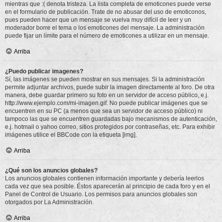
mientras que :( denota tristeza. La lista completa de emoticones puede verse
en el formulario de publicación. Trate de no abusar del uso de emoticonos,
pues pueden hacer que un mensaje se vuelva muy difícil de leer y un
moderador borre el tema o los emoticones del mensaje. La administración
puede fijar un límite para el número de emoticones a utilizar en un mensaje.
Arriba
¿Puedo publicar imagenes?
Sí, las imágenes se pueden mostrar en sus mensajes. Si la administración
permite adjuntar archivos, puede subir la imagen directamente al foro. De otra
manera, debe guardar primero su foto en un servidor de acceso público, e.j.
http://www.ejemplo.com/mi-imagen.gif. No puede publicar imágenes que se
encuentren en su PC (a menos que sea un servidor de acceso público) ni
tampoco las que se encuentren guardadas bajo mecanismos de autenticación,
e.j. hotmail o yahoo correo, sitios protegidos por contraseñas, etc. Para exhibir
imágenes utilice el BBCode con la etiqueta [img].
Arriba
¿Qué son los anuncios globales?
Los anuncios globales contienen información importante y debería leerlos
cada vez que sea posible. Éstos aparecerán al principio de cada foro y en el
Panel de Control de Usuario. Los permisos para anuncios globales son
otorgados por La Administración.
Arriba