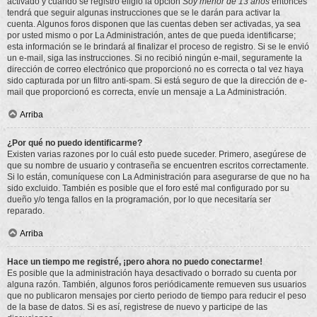
activado y cuando se registró eligió la opción
Soy menor de 13 años
entonces
tendrá que seguir algunas instrucciones que se le darán para activar la
cuenta. Algunos foros disponen que las cuentas deben ser activadas, ya sea
por usted mismo o por La Administración, antes de que pueda identificarse;
esta información se le brindará al finalizar el proceso de registro. Si se le envió
un e-mail, siga las instrucciones. Si no recibió ningún e-mail, seguramente la
dirección de correo electrónico que proporcionó no es correcta o tal vez haya
sido capturada por un filtro anti-spam. Si está seguro de que la dirección de e-
mail que proporcionó es correcta, envíe un mensaje a La Administración.
Arriba
¿Por qué no puedo identificarme?
Existen varias razones por lo cuál esto puede suceder. Primero, asegúrese de
que su nombre de usuario y contraseña se encuentren escritos correctamente.
Si lo están, comuníquese con La Administración para asegurarse de que no ha
sido excluido. También es posible que el foro esté mal configurado por su
dueño y/o tenga fallos en la programación, por lo que necesitaría ser
reparado.
Arriba
Hace un tiempo me registré, ¡pero ahora no puedo conectarme!
Es posible que la administración haya desactivado o borrado su cuenta por
alguna razón. También, algunos foros periódicamente remueven sus usuarios
que no publicaron mensajes por cierto periodo de tiempo para reducir el peso
de la base de datos. Si es así, registrese de nuevo y participe de las