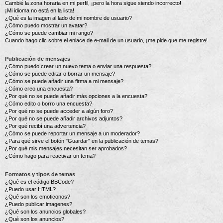
Cambié la zona horaria en mi perfil, ¡pero la hora sigue siendo incorrecto!
¡Mi idioma no está en la lista!
¿Qué es la imagen al lado de mi nombre de usuario?
¿Cómo puedo mostrar un avatar?
¿Cómo se puede cambiar mi rango?
Cuando hago clic sobre el enlace de e-mail de un usuario, ¡me pide que me registre!
Publicación de mensajes
¿Cómo puedo crear un nuevo tema o enviar una respuesta?
¿Cómo se puede editar o borrar un mensaje?
¿Cómo se puede añadir una firma a mi mensaje?
¿Cómo creo una encuesta?
¿Por qué no se puede añadir más opciones a la encuesta?
¿Cómo edito o borro una encuesta?
¿Por qué no se puede acceder a algún foro?
¿Por qué no se puede añadir archivos adjuntos?
¿Por qué recibí una advertencia?
¿Cómo se puede reportar un mensaje a un moderador?
¿Para qué sirve el botón "Guardar" en la publicación de temas?
¿Por qué mis mensajes necesitan ser aprobados?
¿Cómo hago para reactivar un tema?
Formatos y tipos de temas
¿Qué es el código BBCode?
¿Puedo usar HTML?
¿Qué son los emoticonos?
¿Puedo publicar imagenes?
¿Qué son los anuncios globales?
¿Qué son los anuncios?