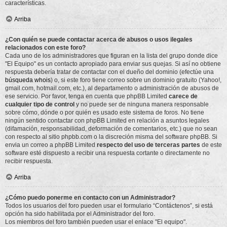
características.
Arriba
¿Con quién se puede contactar acerca de abusos o usos ilegales
relacionados con este foro?
Cada uno de los administradores que figuran en la lista del grupo donde dice
"El Equipo" es un contacto apropiado para enviar sus quejas. Si así no obtiene
respuesta debería tratar de contactar con el dueño del dominio (efectúe una
búsqueda whois
) o, si este foro tiene correo sobre un dominio gratuito (Yahoo!,
gmail.com, hotmail.com, etc.), al departamento o administración de abusos de
ese servicio. Por favor, tenga en cuenta que phpBB Limited
carece de
cualquier tipo de control
y no puede ser de ninguna manera responsable
sobre cómo, dónde o por quién es usado este sistema de foros. No tiene
ningún sentido contactar con phpBB Limited en relación a asuntos legales
(difamación, responsabilidad, deformación de comentarios, etc.) que no sean
con respecto al sitio phpbb.com o la discreción misma del software phpBB. Si
envia un correo a phpBB Limited
respecto del uso de terceras partes
de este
software esté dispuesto a recibir una respuesta cortante o directamente no
recibir respuesta.
Arriba
¿Cómo puedo ponerme en contacto con un Administrador?
Todos los usuarios del foro pueden usar el formulario “Contáctenos”, si está
opción ha sido habilitada por el Administrador del foro.
Los miembros del foro también pueden usar el enlace "El equipo".