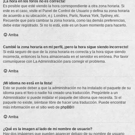
¡La hora en los foros no es correcta!
Es posible que esté viendo la hora correspondiente a otra zona horaria. Si
este es el caso, visite el Panel de Control de Usuario y defina su zona horaria
de acuerdo a su ubicación, e.j. Londres, París, Nueva York, Sydney, etc.
Recuerde que para cambiar la zona horaria, como las demás preferencias,
debe estar registrado. Si no lo está, este es un buen momento para hacerlo.
Arriba
Cambié la zona horaria en mi perfil, ¡pero la hora sigue siendo incorrecto!
Si está seguro de que de la zona horaria es correcta y la hora sigue siendo
incorrecta, entonces la hora almacenada en el servidor es errónea. Por favor
comuníquese con La Administración para corregir el problema.
Arriba
¡Mi idioma no está en la lista!
Esto se puede deber a que la administración no ha instalado el paquete de su
idioma para el foro o nadie ha creado una traducción. Pregúntele a un
Administrador si puede instalar el paquete del idioma que necesita. Si el
paquete no existe, siéntase libre de hacer una traducción. Puede encontrar
más información en el sitio web de
phpBB
®
Arriba
¿Qué es la imagen al lado de mi nombre de usuario?
Hay dos imágenes que pueden aparecer debajo de su nombre de usuario