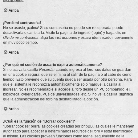
discuciones.
Arriba
¡Perdí mi contraseña!
No se asuste, ¡calma! Si su contraseña no puede ser recuperada puede
desactivarla o cambiarla. Visite la página de ingreso (login) y haga clic en
Olvidé mi contraseña
. Siga las instrucciones y estará identificado nuevamente
en muy poco tiempo.
Arriba
¿Por qué mi sesión de usuario expira automáticamente?
Si no activa la casilla
Recordar
cuando ingresa al foro, sus datos se guardan
en una cookie segura, que se elimina al salir de la página o al cabo de cierto
tiempo. Esto previene que su cuenta pueda ser usada por otra persona. Para
que el sistema le reconozca automáticamente solo marque la casilla al
ingresar. No es recomendable si accede al foro desde un PC compartido, e.j.
biblioteca, cyber-cafés, PCs de universidades, etc. Si no ve la casilla, significa
que la administración del foro ha deshabilitado la opción.
Arriba
¿Cuál es la función de "Borrar cookies"?
"Borrar cookies" borra las cookies creadas por phpBB, las cuales le mantienen
autorizado para acceder a determinados recursos del foro y estar identificado
al mismo. Las cookies proveen funciones como leer el seguimiento de la