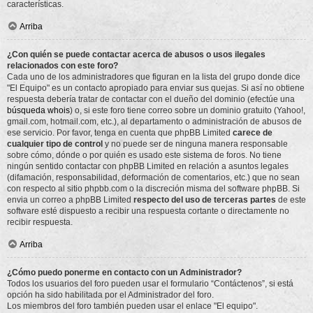
características.
Arriba
¿Con quién se puede contactar acerca de abusos o usos ilegales
relacionados con este foro?
Cada uno de los administradores que figuran en la lista del grupo donde dice
"El Equipo" es un contacto apropiado para enviar sus quejas. Si así no obtiene
respuesta debería tratar de contactar con el dueño del dominio (efectúe una
búsqueda whois
) o, si este foro tiene correo sobre un dominio gratuito (Yahoo!,
gmail.com, hotmail.com, etc.), al departamento o administración de abusos de
ese servicio. Por favor, tenga en cuenta que phpBB Limited
carece de
cualquier tipo de control
y no puede ser de ninguna manera responsable
sobre cómo, dónde o por quién es usado este sistema de foros. No tiene
ningún sentido contactar con phpBB Limited en relación a asuntos legales
(difamación, responsabilidad, deformación de comentarios, etc.) que no sean
con respecto al sitio phpbb.com o la discreción misma del software phpBB. Si
envia un correo a phpBB Limited
respecto del uso de terceras partes
de este
software esté dispuesto a recibir una respuesta cortante o directamente no
recibir respuesta.
Arriba
¿Cómo puedo ponerme en contacto con un Administrador?
Todos los usuarios del foro pueden usar el formulario “Contáctenos”, si está
opción ha sido habilitada por el Administrador del foro.
Los miembros del foro también pueden usar el enlace "El equipo".