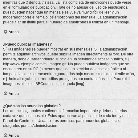
mientras que :( denota tristeza. La lista completa de emoticones puede verse
en el formulario de publicación. Trate de no abusar del uso de emoticonos,
pues pueden hacer que un mensaje se vuelva muy difícil de leer y un
moderador borre el tema o los emoticones del mensaje. La administración
puede fijar un límite para el número de emoticones a utilizar en un mensaje.
Arriba
¿Puedo publicar imagenes?
Sí, las imágenes se pueden mostrar en sus mensajes. Si la administración
permite adjuntar archivos, puede subir la imagen directamente al foro. De otra
manera, debe guardar primero su foto en un servidor de acceso público, e.j.
http://www.ejemplo.com/mi-imagen.gif. No puede publicar imágenes que se
encuentren en su PC (a menos que sea un servidor de acceso público) ni
tampoco las que se encuentren guardadas bajo mecanismos de autenticación,
e.j. hotmail o yahoo correo, sitios protegidos por contraseñas, etc. Para exhibir
imágenes utilice el BBCode con la etiqueta [img].
Arriba
¿Qué son los anuncios globales?
Los anuncios globales contienen información importante y debería leerlos
cada vez que sea posible. Éstos aparecerán al principio de cada foro y en el
Panel de Control de Usuario. Los permisos para anuncios globales son
otorgados por La Administración.
Arriba