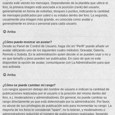
cuando esté viendo los mensajes. Dependiendo de la plantilla que utilice el
foro, la primera imagen está asociada a la posición (rank) del usuario,
generalmente en forma de estrellas, bloques o puntos, indicando la cantidad
de mensajes publicados por usted o su estatus dentro del foro. La segunda,
usualmente una imagen más grande, es conocida como avatar y
generalmente es única o personal para cada usuario.
Arriba
¿Cómo puedo mostrar un avatar?
Desde su Panel de Control de Usuario, haga clic en “Perfil” puede añadir un
avatar utilizando uno de los siguientes cuatro métodos: Gravatar, Galería,
Remoto o Subida. Es la administración quien decide si se pueden usar o no y
en que tamaño y peso pueden ser publicadas. En caso de que no este
disponible la opción de avatar, comuníquese con La Administración para que
sea activada.
Arriba
¿Cómo se puede cambiar mi rango?
Los rangos aparecen debajo del nombre de usuario e indican la cantidad de
publicaciones realizadas por el usuario o la posición del mismo dentro del
foro, e.j. moderadores y administradores. En general, no puede cambiar su
rango directamente ya que está determinado por la administración. Por favor,
no abuse de sus privilegios de publicación solo para incrementar su rango. La
mayoría de los foros lo consideran "spam", no lo toleran, y moderadores o
administradores reducirán el número de publicaciones realizadas, llegando