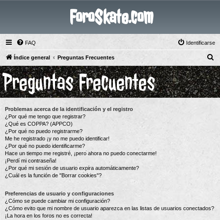
ForoSkate.com
FAQ
Identificarse
B
Índice general
Preguntas Frecuentes
u
Preguntas Frecuentes
s
c
a
Problemas acerca de la identificación y el registro
r
¿Por qué me tengo que registrar?
¿Qué es COPPA? (APPCO)
¿Por qué no puedo registrarme?
Me he registrado ¡y no me puedo identificar!
¿Por qué no puedo identificarme?
Hace un tiempo me registré, ¡pero ahora no puedo conectarme!
¡Perdí mi contraseña!
¿Por qué mi sesión de usuario expira automáticamente?
¿Cuál es la función de "Borrar cookies"?
Preferencias de usuario y configuraciones
¿Cómo se puede cambiar mi configuración?
¿Cómo evito que mi nombre de usuario aparezca en las listas de usuarios conectados?
¡La hora en los foros no es correcta!