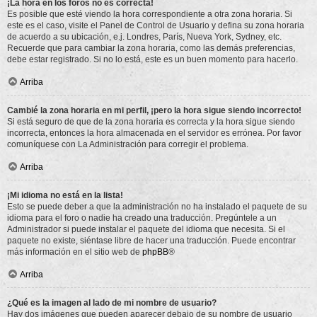
¡La hora en los foros no es correcta!
Es posible que esté viendo la hora correspondiente a otra zona horaria. Si
este es el caso, visite el Panel de Control de Usuario y defina su zona horaria
de acuerdo a su ubicación, e.j. Londres, París, Nueva York, Sydney, etc.
Recuerde que para cambiar la zona horaria, como las demás preferencias,
debe estar registrado. Si no lo está, este es un buen momento para hacerlo.
Arriba
Cambié la zona horaria en mi perfil, ¡pero la hora sigue siendo incorrecto!
Si está seguro de que de la zona horaria es correcta y la hora sigue siendo
incorrecta, entonces la hora almacenada en el servidor es errónea. Por favor
comuníquese con La Administración para corregir el problema.
Arriba
¡Mi idioma no está en la lista!
Esto se puede deber a que la administración no ha instalado el paquete de su
idioma para el foro o nadie ha creado una traducción. Pregúntele a un
Administrador si puede instalar el paquete del idioma que necesita. Si el
paquete no existe, siéntase libre de hacer una traducción. Puede encontrar
más información en el sitio web de
phpBB
®
Arriba
¿Qué es la imagen al lado de mi nombre de usuario?
Hay dos imágenes que pueden aparecer debajo de su nombre de usuario