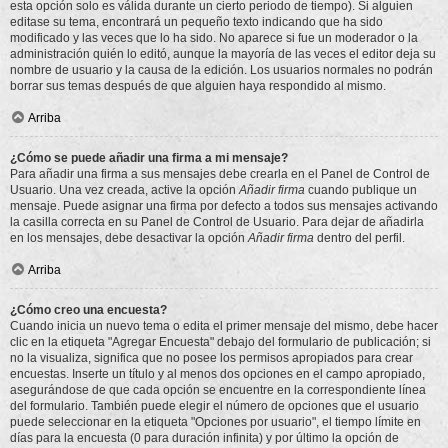
esta opción solo es válida durante un cierto periodo de tiempo). Si alguien
editase su tema, encontrará un pequeño texto indicando que ha sido
modificado y las veces que lo ha sido. No aparece si fue un moderador o la
administración quién lo editó, aunque la mayoría de las veces el editor deja su
nombre de usuario y la causa de la edición. Los usuarios normales no podrán
borrar sus temas después de que alguien haya respondido al mismo.
Arriba
¿Cómo se puede añadir una firma a mi mensaje?
Para añadir una firma a sus mensajes debe crearla en el Panel de Control de
Usuario. Una vez creada, active la opción
Añadir firma
cuando publique un
mensaje. Puede asignar una firma por defecto a todos sus mensajes activando
la casilla correcta en su Panel de Control de Usuario. Para dejar de añadirla
en los mensajes, debe desactivar la opción
Añadir firma
dentro del perfil.
Arriba
¿Cómo creo una encuesta?
Cuando inicia un nuevo tema o edita el primer mensaje del mismo, debe hacer
clic en la etiqueta "Agregar Encuesta" debajo del formulario de publicación; si
no la visualiza, significa que no posee los permisos apropiados para crear
encuestas. Inserte un título y al menos dos opciones en el campo apropiado,
asegurándose de que cada opción se encuentre en la correspondiente línea
del formulario. También puede elegir el número de opciones que el usuario
puede seleccionar en la etiqueta "Opciones por usuario", el tiempo límite en
días para la encuesta (0 para duración infinita) y por último la opción de