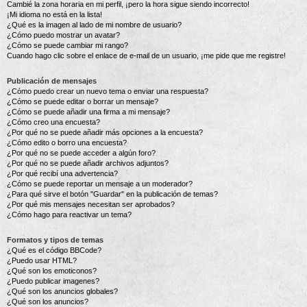
Cambié la zona horaria en mi perfil, ¡pero la hora sigue siendo incorrecto!
¡Mi idioma no está en la lista!
¿Qué es la imagen al lado de mi nombre de usuario?
¿Cómo puedo mostrar un avatar?
¿Cómo se puede cambiar mi rango?
Cuando hago clic sobre el enlace de e-mail de un usuario, ¡me pide que me registre!
Publicación de mensajes
¿Cómo puedo crear un nuevo tema o enviar una respuesta?
¿Cómo se puede editar o borrar un mensaje?
¿Cómo se puede añadir una firma a mi mensaje?
¿Cómo creo una encuesta?
¿Por qué no se puede añadir más opciones a la encuesta?
¿Cómo edito o borro una encuesta?
¿Por qué no se puede acceder a algún foro?
¿Por qué no se puede añadir archivos adjuntos?
¿Por qué recibí una advertencia?
¿Cómo se puede reportar un mensaje a un moderador?
¿Para qué sirve el botón "Guardar" en la publicación de temas?
¿Por qué mis mensajes necesitan ser aprobados?
¿Cómo hago para reactivar un tema?
Formatos y tipos de temas
¿Qué es el código BBCode?
¿Puedo usar HTML?
¿Qué son los emoticonos?
¿Puedo publicar imagenes?
¿Qué son los anuncios globales?
¿Qué son los anuncios?