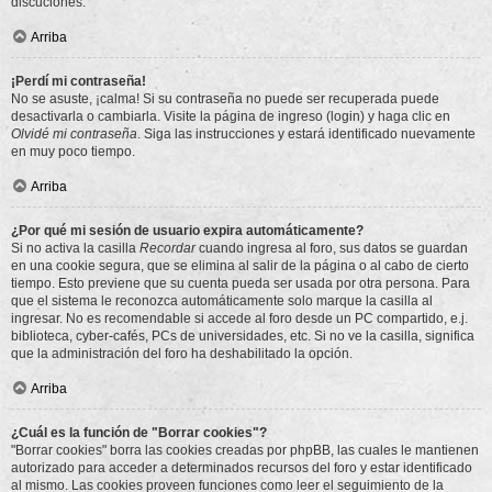
discuciones.
Arriba
¡Perdí mi contraseña!
No se asuste, ¡calma! Si su contraseña no puede ser recuperada puede
desactivarla o cambiarla. Visite la página de ingreso (login) y haga clic en
Olvidé mi contraseña
. Siga las instrucciones y estará identificado nuevamente
en muy poco tiempo.
Arriba
¿Por qué mi sesión de usuario expira automáticamente?
Si no activa la casilla
Recordar
cuando ingresa al foro, sus datos se guardan
en una cookie segura, que se elimina al salir de la página o al cabo de cierto
tiempo. Esto previene que su cuenta pueda ser usada por otra persona. Para
que el sistema le reconozca automáticamente solo marque la casilla al
ingresar. No es recomendable si accede al foro desde un PC compartido, e.j.
biblioteca, cyber-cafés, PCs de universidades, etc. Si no ve la casilla, significa
que la administración del foro ha deshabilitado la opción.
Arriba
¿Cuál es la función de "Borrar cookies"?
"Borrar cookies" borra las cookies creadas por phpBB, las cuales le mantienen
autorizado para acceder a determinados recursos del foro y estar identificado
al mismo. Las cookies proveen funciones como leer el seguimiento de la