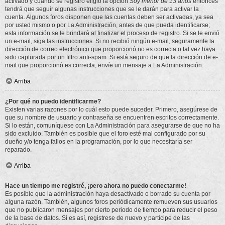
activado y cuando se registró eligió la opción
Soy menor de 13 años
entonces
tendrá que seguir algunas instrucciones que se le darán para activar la
cuenta. Algunos foros disponen que las cuentas deben ser activadas, ya sea
por usted mismo o por La Administración, antes de que pueda identificarse;
esta información se le brindará al finalizar el proceso de registro. Si se le envió
un e-mail, siga las instrucciones. Si no recibió ningún e-mail, seguramente la
dirección de correo electrónico que proporcionó no es correcta o tal vez haya
sido capturada por un filtro anti-spam. Si está seguro de que la dirección de e-
mail que proporcionó es correcta, envíe un mensaje a La Administración.
Arriba
¿Por qué no puedo identificarme?
Existen varias razones por lo cuál esto puede suceder. Primero, asegúrese de
que su nombre de usuario y contraseña se encuentren escritos correctamente.
Si lo están, comuníquese con La Administración para asegurarse de que no ha
sido excluido. También es posible que el foro esté mal configurado por su
dueño y/o tenga fallos en la programación, por lo que necesitaría ser
reparado.
Arriba
Hace un tiempo me registré, ¡pero ahora no puedo conectarme!
Es posible que la administración haya desactivado o borrado su cuenta por
alguna razón. También, algunos foros periódicamente remueven sus usuarios
que no publicaron mensajes por cierto periodo de tiempo para reducir el peso
de la base de datos. Si es así, registrese de nuevo y participe de las