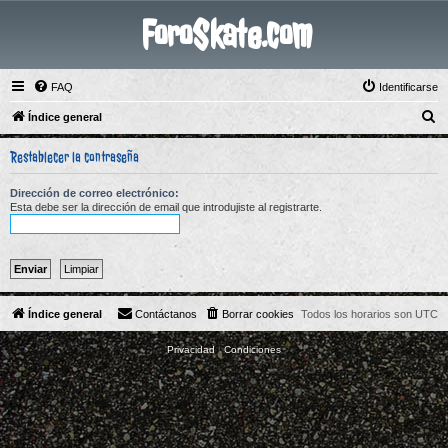
ForoSkate.com
FAQ
Identificarse
B
Índice general
u
Restablecer la contraseña
s
c
Dirección de correo electrónico:
Esta debe ser la dirección de email que introdujiste al registrarte.
a
r
Índice general
Contáctanos
Borrar cookies
Todos los horarios son
UTC
Privacidad
|
Condiciones