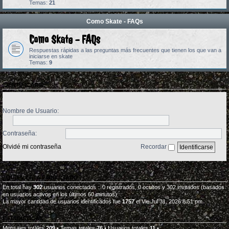
Temas:
21
Como Skate - FAQs
Como Skate - FAQs
Respuestas rápidas a las preguntas más frecuentes que tienen los que van a
iniciarse en skate
Temas:
9
IDENTIFICARSE
Nombre de Usuario:
Contraseña:
Olvidé mi contraseña
Recordar
¿QUIÉN ESTÁ CONECTADO?
En total hay
302
usuarios conectados :: 0 registrados, 0 ocultos y 302 invitados (basados
en usuarios activos en los últimos 60 minutos)
La mayor cantidad de usuarios identificados fue
1757
el Vie Jul 31, 2026 8:51 pm
ESTADÍSTICAS
Mensajes totales
209
• Temas totales
76
• Usuarios totales
11
•