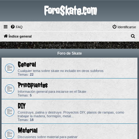
ForoSkate.com
FAQ
Identificarse
B
Índice general
u
Fecha actual Sab Ago 08, 2026 10:21 am
s
Foro de Skate
c
General
a
Cualquier tema sobre skate no incluido en otros subforos
r
Temas:
22
Principiantes
Información general para iniciarse en el Skate
Temas:
5
DIY
Construye, patina y destruye. Proyectos DIY, planos de rampas, como
trabajar la madera, hormigón, metal...
Temas:
18
Material
Discusiones sobre material para patinar