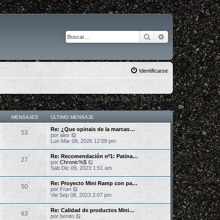
Buscar
Búsqueda avanza
Identificarse
Fecha actual Sab Ago 08, 2026 8:31 am
MENSAJES
ÚLTIMO MENSAJE
Re: ¿Que opinais de la marcas…
53
V
por
alex
e
Lun Mar 09, 2026 12:09 pm
r
ú
Re: Recomendación nº1: Patina…
l
27
V
por
Chronic%$
t
e
Sab Dic 09, 2023 1:51 am
i
r
m
ú
o
Re: Proyecto Mini Ramp con pa…
l
50
m
V
por
Fran
t
e
e
Vie Sep 08, 2023 2:07 pm
i
n
r
m
s
ú
o
Re: Calidad de productos Mini…
a
l
63
m
V
por
benito
j
t