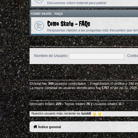
Discusiones sobre material para patinar
COMO SKATE - FAQS
Como Skate - FAQs
Respuestas rápidas a las preguntas más frecuentes que tiene
IDENTIFICARSE
Nombre de Usuario:
Contr
¿QUIÉN ESTÁ CONECTADO?
En total hay
349
usuarios conectados :: 3 registrados, 0 ocultos y 346 i
La mayor cantidad de usuarios identificados fue
1757
el Vie Jul 31, 2026
ESTADÍSTICAS
Mensajes totales
209
• Temas totales
76
• Usuarios totales
11
•
Nuestro usuario más reciente es
luisk8
Índice general