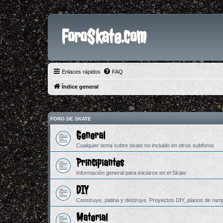
ForoSkate.com
Enlaces rápidos
FAQ
Índice general
FORO DE SKATE
General
Cualquier tema sobre skate no incluido en otros subforos
Principiantes
Información general para iniciarse en el Skate
DIY
Construye, patina y destruye. Proyectos DIY, planos de ramp
Material