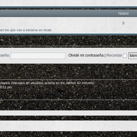
TEMAS
9
n los que van a iniciarse en skate
aseña:
Olvidé mi contraseña
|
Recordar
nvitados (basados en usuarios activos en los últimos 60 minutos)
 8:51 pm