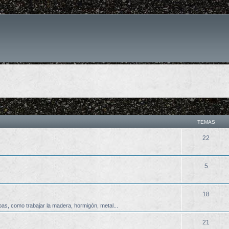
TEMAS
22
5
18
as, como trabajar la madera, hormigón, metal...
21