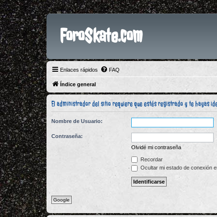
ForoSkate.com
Enlaces rápidos
FAQ
Índice general
El administrador del sitio requiere que estés registrado y te hayas ide
Nombre de Usuario:
Contraseña:
Olvidé mi contraseña
Recordar
Ocultar mi estado de conexión e
Google