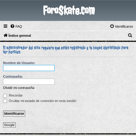
ForoSkate.com
FAQ
Identificarse
B
Índice general
u
El administrador del sitio requiere que estés registrado y te hayas identificado para
s
ver perfiles.
c
Nombre de Usuario:
a
r
Contraseña:
Olvidé mi contraseña
Recordar
Ocultar mi estado de conexión en esta sesión
Google