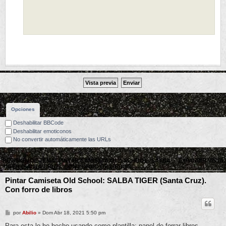
Opciones
Deshabilitar BBCode
Deshabilitar emoticonos
No convertir automáticamente las URLs
REVISIÓN DE TEMA: PINTAR CAMISETA OLD SCHOOL: SALBA
EXPANDIR VISTA
TIGER (SANTA CRUZ). CON FORRO DE LIBROS
Pintar Camiseta Old School: SALBA TIGER (Santa Cruz).
Con forro de libros
por
Abilio
» Dom Abr 18, 2021 5:50 pm
Para esta lo he hecho usando como plantilla: papel de forrar libros