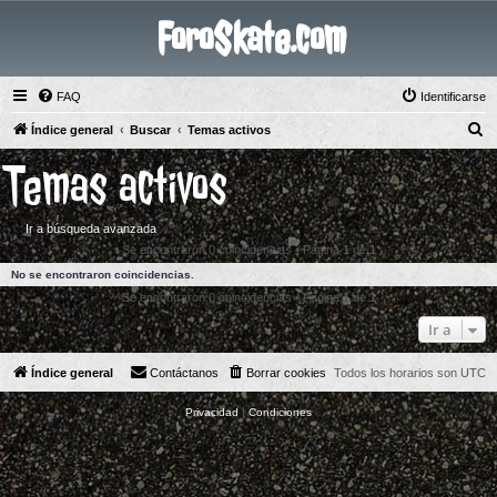
ForoSkate.com
FAQ
Identificarse
B
Índice general
Buscar
Temas activos
u
Temas activos
s
c
Ir a búsqueda avanzada
a
Se encontraron 0 coincidencias • Página
1
de
1
r
No se encontraron coincidencias.
Se encontraron 0 coincidencias • Página
1
de
1
Ir a
Índice general
Contáctanos
Borrar cookies
Todos los horarios son
UTC
Privacidad
|
Condiciones