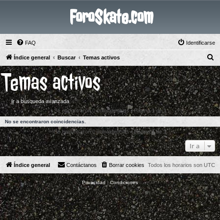
ForoSkate.com
FAQ
Identificarse
B
Índice general
Buscar
Temas activos
u
Temas activos
s
c
Ir a búsqueda avanzada
a
Se encontraron 0 coincidencias • Página
1
de
1
r
No se encontraron coincidencias.
Se encontraron 0 coincidencias • Página
1
de
1
Ir a
Índice general
Contáctanos
Borrar cookies
Todos los horarios son
UTC
Privacidad
|
Condiciones