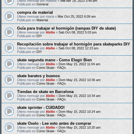
Último mensaje por
mawisk
«
Mié Abr 19, 2023 3:48 pm
Publicado en
General
compra de material
Último mensaje por
marta
«
Mar Oct 25, 2022 6:09 am
Publicado en
Material
Guía para trabajar el hormigón (rampas DIY de skate)
Último mensaje por
Abilio
«
Sab Oct 08, 2022 5:03 pm
Publicado en
DIY
Recopilación sobre trabajar el hormigón para skateparks DIY
Último mensaje por
Abilio
«
Sab Oct 08, 2022 12:23 pm
Publicado en
DIY
skate segunda mano - Como Elegir Bien
Último mensaje por
Abilio
«
Dom May 15, 2022 11:04 am
Publicado en
Como Skate - FAQs
skate baratos y buenos
Último mensaje por
Abilio
«
Dom May 15, 2022 10:36 am
Publicado en
Como Skate - FAQs
Tiendas de skate en Barcelona
Último mensaje por
Abilio
«
Dom May 15, 2022 10:34 am
Publicado en
Como Skate - FAQs
skate sprinter - CUIDADO!
Último mensaje por
Abilio
«
Dom May 15, 2022 10:24 am
Publicado en
Como Skate - FAQs
skate Oxelo - Lee esto antes de comprar
Último mensaje por
Abilio
«
Dom May 15, 2022 10:20 am
Publicado en
Como Skate - FAQs