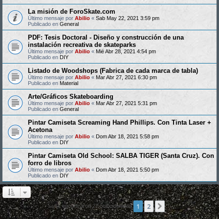
La misión de ForoSkate.com
Último mensaje por
Abilio
«
Sab May 22, 2021 3:59 pm
Publicado en
General
PDF: Tesis Doctoral - Diseño y construcción de una
instalación recreativa de skateparks
Último mensaje por
Abilio
«
Mié Abr 28, 2021 4:54 pm
Publicado en
DIY
Listado de Woodshops (Fabrica de cada marca de tabla)
Último mensaje por
Abilio
«
Mar Abr 27, 2021 6:30 pm
Publicado en
Material
Arte/Gráficos Skateboarding
Último mensaje por
Abilio
«
Mar Abr 27, 2021 5:31 pm
Publicado en
General
Pintar Camiseta Screaming Hand Phillips. Con Tinta Laser +
Acetona
Último mensaje por
Abilio
«
Dom Abr 18, 2021 5:58 pm
Publicado en
DIY
Pintar Camiseta Old School: SALBA TIGER (Santa Cruz). Con
forro de libros
Último mensaje por
Abilio
«
Dom Abr 18, 2021 5:50 pm
Publicado en
DIY
1
2
Siguiente
Se encontraron 27 coincidencias