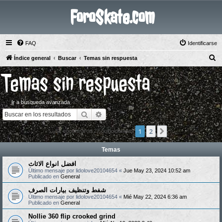
ForoSkate.com
FAQ
Identificarse
B
Índice general
Buscar
Temas sin respuesta
u
Temas sin respuesta
s
c
Ir a búsqueda avanzada
a
Buscar
Búsqueda avanzada
r
1
2
Siguiente
Se encontraron 27 coincidencias
Temas
افضل انواع الاثاث
Último mensaje por
lidolove20104654
«
Jue May 23, 2024 10:52 am
Publicado en
General
شفط وتنظيف بيارات الصرف
Último mensaje por
lidolove20104654
«
Mié May 22, 2024 6:36 am
Publicado en
General
Nollie 360 flip crooked grind