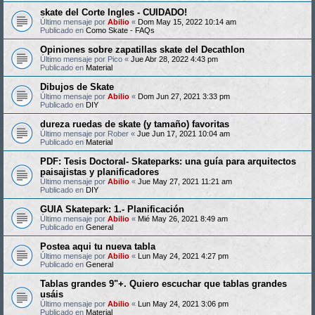
skate del Corte Ingles - CUIDADO!
Último mensaje por
Abilio
«
Dom May 15, 2022 10:14 am
Publicado en
Como Skate - FAQs
Opiniones sobre zapatillas skate del Decathlon
Último mensaje por
Pico
«
Jue Abr 28, 2022 4:43 pm
Publicado en
Material
Dibujos de Skate
Último mensaje por
Abilio
«
Dom Jun 27, 2021 3:33 pm
Publicado en
DIY
dureza ruedas de skate (y tamaño) favoritas
Último mensaje por
Rober
«
Jue Jun 17, 2021 10:04 am
Publicado en
Material
PDF: Tesis Doctoral- Skateparks: una guía para arquitectos
paisajistas y planificadores
Último mensaje por
Abilio
«
Jue May 27, 2021 11:21 am
Publicado en
DIY
GUIA Skatepark: 1.- Planificación
Último mensaje por
Abilio
«
Mié May 26, 2021 8:49 am
Publicado en
General
Postea aqui tu nueva tabla
Último mensaje por
Abilio
«
Lun May 24, 2021 4:27 pm
Publicado en
General
Tablas grandes 9"+. Quiero escuchar que tablas grandes
usáis
Último mensaje por
Abilio
«
Lun May 24, 2021 3:06 pm
Publicado en
Material