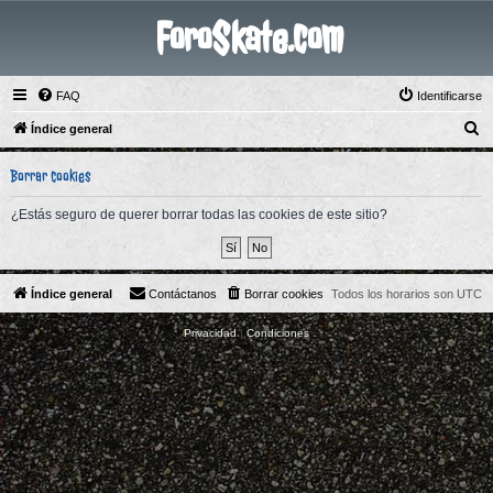
ForoSkate.com
FAQ
Identificarse
B
Índice general
u
Borrar cookies
s
c
¿Estás seguro de querer borrar todas las cookies de este sitio?
a
r
Índice general
Contáctanos
Borrar cookies
Todos los horarios son
UTC
Privacidad
|
Condiciones