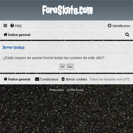
ForoSkate.com
FAQ
Identificarse
B
Índice general
u
Borrar cookies
s
c
¿Estás seguro de querer borrar todas las cookies de este sitio?
a
r
Índice general
Contáctanos
Borrar cookies
Todos los horarios son
UTC
Privacidad
|
Condiciones