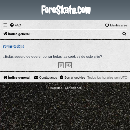
ForoSkate.com
FAQ
Identificarse
B
Índice general
u
Borrar cookies
s
c
¿Estás seguro de querer borrar todas las cookies de este sitio?
a
r
Índice general
Contáctanos
Borrar cookies
Todos los horarios son
UTC
Privacidad
|
Condiciones