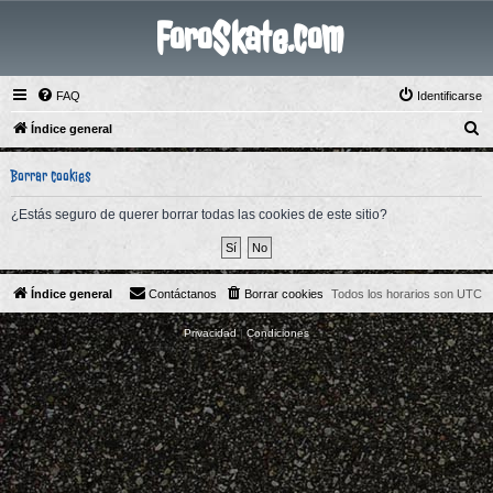
ForoSkate.com
FAQ
Identificarse
B
Índice general
u
Borrar cookies
s
c
¿Estás seguro de querer borrar todas las cookies de este sitio?
a
r
Índice general
Contáctanos
Borrar cookies
Todos los horarios son
UTC
Privacidad
|
Condiciones