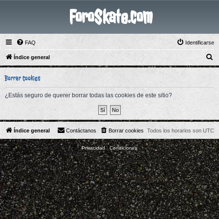
ForoSkate.com
FAQ
Identificarse
B
Índice general
u
Borrar cookies
s
c
¿Estás seguro de querer borrar todas las cookies de este sitio?
a
r
Índice general
Contáctanos
Borrar cookies
Todos los horarios son
UTC
Privacidad
|
Condiciones