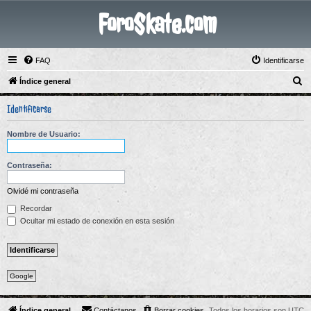
ForoSkate.com
FAQ
Identificarse
B
Índice general
u
Identificarse
s
c
Nombre de Usuario:
a
r
Contraseña:
Olvidé mi contraseña
Recordar
Ocultar mi estado de conexión en esta sesión
Google
Índice general
Contáctanos
Borrar cookies
Todos los horarios son
UTC