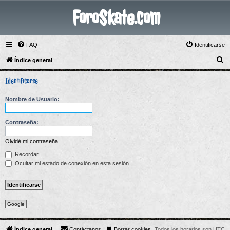
ForoSkate.com
FAQ
Identificarse
B
Índice general
u
Identificarse
s
c
Nombre de Usuario:
a
r
Contraseña:
Olvidé mi contraseña
Recordar
Ocultar mi estado de conexión en esta sesión
Google
Índice general
Contáctanos
Borrar cookies
Todos los horarios son
UTC