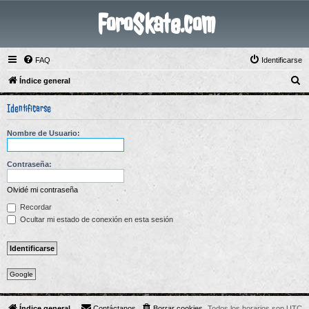
ForoSkate.com
FAQ
Identificarse
B
Índice general
u
Identificarse
s
c
Nombre de Usuario:
a
r
Contraseña:
Olvidé mi contraseña
Recordar
Ocultar mi estado de conexión en esta sesión
Google
Índice general
Contáctanos
Borrar cookies
Todos los horarios son
UTC