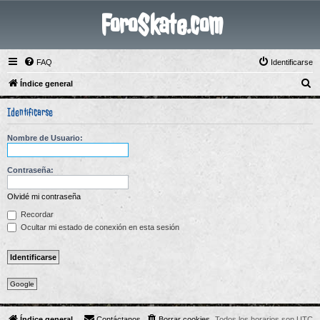
ForoSkate.com
FAQ
Identificarse
B
Índice general
u
Identificarse
s
c
Nombre de Usuario:
a
r
Contraseña:
Olvidé mi contraseña
Recordar
Ocultar mi estado de conexión en esta sesión
Google
Índice general
Contáctanos
Borrar cookies
Todos los horarios son
UTC