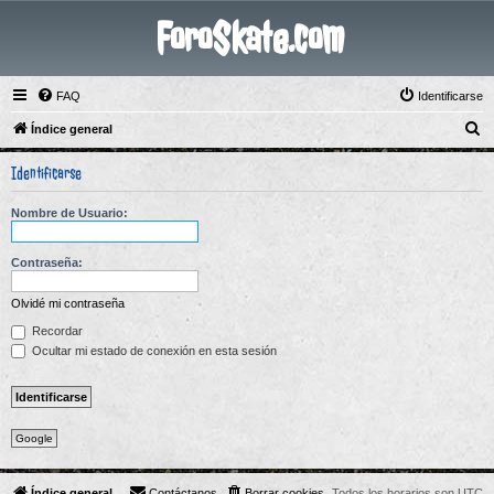
ForoSkate.com
FAQ
Identificarse
B
Índice general
u
Identificarse
s
c
Nombre de Usuario:
a
r
Contraseña:
Olvidé mi contraseña
Recordar
Ocultar mi estado de conexión en esta sesión
Google
Índice general
Contáctanos
Borrar cookies
Todos los horarios son
UTC