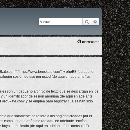
Buscar
Búsqueda avanza
Identificarse
Skate.com”, “https://www.foroskate.com”) y phpBB (de aquí en
alquier sesión de uso por usted (de aquí en adelante “su
uales son un pequeño archivo de texto que se descargan en los
 y un identificador de sesión anónima (de aquí en adelante
ForoSkate.com” y se emplea para registrar cuales han sido
to que solamente se refiere a las páginas creadas por el
íos como usuario anónimo (de aquí en adelante “envíos
 haya identificado (de aquí en adelante “sus mensajes”).