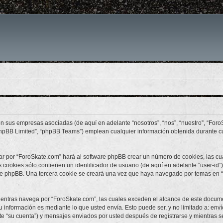
on sus empresas asociadas (de aquí en adelante “nosotros”, “nos”, “nuestro”, “Foro
phpBB Limited”, “phpBB Teams”) emplean cualquier información obtenida durante cu
ar por “ForoSkate.com” hará al software phpBB crear un número de cookies, las c
cookies sólo contienen un identificador de usuario (de aquí en adelante “user-id”)
are phpBB. Una tercera cookie se creará una vez que haya navegado por temas en “
ntras navega por “ForoSkate.com”, las cuales exceden el alcance de este documen
información es mediante lo que usted envía. Esto puede ser, y no limitado a: env
te “su cuenta”) y mensajes enviados por usted después de registrarse y mientras se