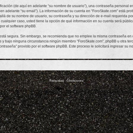
cación (de aquí en adelante “su nombre de usuario”), una contraseña personal emp
 en adelante “su email”). La información de su cuenta en “ForoSkate.com” está prot
allá de su nombre de usuario, su contraseña y su dirección de e-mail requerida po
En cualquier caso, usted tiene la opción de qué información en su cuenta será públ
por el software phpBB.
to está segura. Sin embargo, se recomienda que no emplee la misma contraseña en 
y bajo ninguna circunstancia ningún miembro “ForoSkate.com”, phpBB u otra terce
contraseña” provisto por el software phpBB. Este proceso le solicitará ingresar su
Privacidad
|
Condiciones