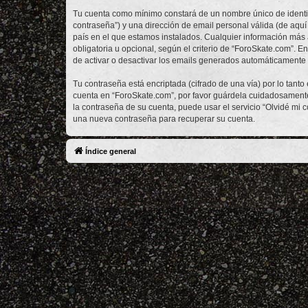
Tu cuenta como mínimo constará de un nombre único de identifi
contraseña”) y una dirección de email personal válida (de aquí
país en el que estamos instalados. Cualquier información más 
obligatoria u opcional, según el criterio de “ForoSkate.com”. 
de activar o desactivar los emails generados automáticamente 
Tu contraseña está encriptada (cifrado de una vía) por lo tan
cuenta en “ForoSkate.com”, por favor guárdela cuidadosamente 
la contraseña de su cuenta, puede usar el servicio “Olvidé mi 
una nueva contraseña para recuperar su cuenta.
Índice general