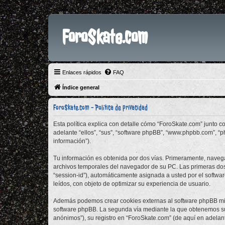
ForoSkate.com
Enlaces rápidos
FAQ
Índice general
ForoSkate.com - Política de privacidad
Esta política explica con detalle cómo “ForoSkate.com” junto c
adelante “ellos”, “sus”, “software phpBB”, “www.phpbb.com”, “
información”).
Tu información es obtenida por dos vías. Primeramente, naveg
archivos temporales del navegador de su PC. Las primeras dos 
“session-id”), automáticamente asignada a usted por el softw
leídos, con objeto de optimizar su experiencia de usuario.
Además podemos crear cookies externas al software phpBB mie
software phpBB. La segunda vía mediante la que obtenemos su 
anónimos”), su registro en “ForoSkate.com” (de aquí en adelan