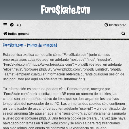
ForoSkate.com
FAQ
Identificarse
B
Índice general
u
ForoSkate.com - Política de privacidad
s
c
Esta política explica con detalle cómo “ForoSkate.com” junto con sus
empresas asociadas (de aquí en adelante “nosotros”, “nos”, “nuestro”,
a
“ForoSkate.com”, “https://www.foroskate.com”) y phpBB (de aquí en adelante
r
“ellos”, “sus”, “software phpBB”, “www.phpbb.com”, “phpBB Limited”, “phpBB
Teams”) emplean cualquier información obtenida durante cualquier sesión de
uso por usted (de aquí en adelante “su información”).
Tu información es obtenida por dos vías. Primeramente, navegar por
“ForoSkate.com” hará al software phpBB crear un número de cookies, las
cuales son un pequeño archivo de texto que se descargan en los archivos
temporales del navegador de su PC. Las primeras dos cookies sólo contienen
un identificador de usuario (de aquí en adelante “user-id”) y un identificador de
sesión anónima (de aquí en adelante “session-id”), automáticamente asignada
a usted por el software phpBB. Una tercera cookie se creará una vez que haya
navegado por temas en “ForoSkate.com” y se emplea para registrar cuales
han sido leídos, con objeto de optimizar su experiencia de usuario.