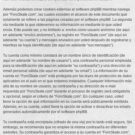
Además podemos crear cookies externas al software phpBB mientras navega
por “ForoSkate.com”, las cuales exceden el alcance de este documento que
solamente se refiere a las páginas creadas por el software phpBB. La segunda
vía mediante la que obtenemos su información es mediante lo que usted
envía. Esto puede ser, y no limitado a: envíos como usuario anónimo (de aquí
en adelante “envíos anónimos”), su registro en “ForoSkate.com” (de aquí en
adelante “su cuenta”) y mensajes enviados por usted después de registrarse y
mientras se haya identificado (de aquí en adelante “sus mensajes”).
Tu cuenta como mínimo constará de un nombre único de identificación (de
aquí en adelante “su nombre de usuario”), una contraseña personal empleada
para la identificación (de aquí en adelante “su contraseña”) y una dirección de
email personal válida (de aquí en adelante “su email”). La información de su
cuenta en “ForoSkate.com” está protegida por las leyes de protección de datos
aplicables en el país en el que estamos instalados. Cualquier información más
allá de su nombre de usuario, su contraseña y su dirección de e-mail
requerida por “ForoSkate.com” durante el proceso de registro será obligatoria
u opcional, según el criterio de “ForoSkate.com”. En cualquier caso, usted
tiene la opción de qué información en su cuenta será públicamente exhibida.
Además, en su cuenta, usted tiene la opción de activar o desactivar los emails
generados automáticamente por el software phpBB.
Tu contraseña está encriptada (cifrado de una vía) por lo tanto está segura. Sin
embargo, se recomienda que no emplee la misma contraseña en diferentes
websites. Su contraseña garantiza el acceso a su cuenta en “ForoSkate.com”,