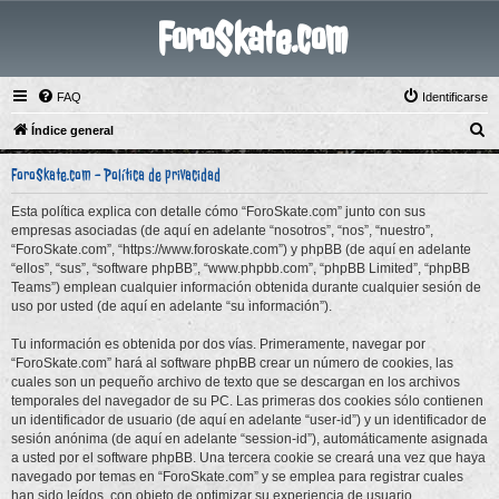
ForoSkate.com
FAQ
Identificarse
B
Índice general
u
ForoSkate.com - Política de privacidad
s
c
Esta política explica con detalle cómo “ForoSkate.com” junto con sus
empresas asociadas (de aquí en adelante “nosotros”, “nos”, “nuestro”,
a
“ForoSkate.com”, “https://www.foroskate.com”) y phpBB (de aquí en adelante
r
“ellos”, “sus”, “software phpBB”, “www.phpbb.com”, “phpBB Limited”, “phpBB
Teams”) emplean cualquier información obtenida durante cualquier sesión de
uso por usted (de aquí en adelante “su información”).
Tu información es obtenida por dos vías. Primeramente, navegar por
“ForoSkate.com” hará al software phpBB crear un número de cookies, las
cuales son un pequeño archivo de texto que se descargan en los archivos
temporales del navegador de su PC. Las primeras dos cookies sólo contienen
un identificador de usuario (de aquí en adelante “user-id”) y un identificador de
sesión anónima (de aquí en adelante “session-id”), automáticamente asignada
a usted por el software phpBB. Una tercera cookie se creará una vez que haya
navegado por temas en “ForoSkate.com” y se emplea para registrar cuales
han sido leídos, con objeto de optimizar su experiencia de usuario.