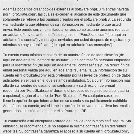
Además podemos crear cookies externas al software phpBB mientras navega
por “ForoSkate.com”, las cuales exceden el alcance de este documento que
solamente se refiere a las páginas creadas por el software phpBB. La segunda
vía mediante la que obtenemos su información es mediante lo que usted
envía. Esto puede ser, y no limitado a: envíos como usuario anónimo (de aquí
en adelante “envíos anónimos”), su registro en “ForoSkate.com” (de aquí en
adelante “su cuenta”) y mensajes enviados por usted después de registrarse y
mientras se haya identificado (de aquí en adelante “sus mensajes”).
Tu cuenta como mínimo constará de un nombre único de identificación (de
aquí en adelante “su nombre de usuario”), una contraseña personal empleada
para la identificación (de aquí en adelante “su contraseña”) y una dirección de
email personal válida (de aquí en adelante “su email”). La información de su
cuenta en “ForoSkate.com” está protegida por las leyes de protección de datos
aplicables en el país en el que estamos instalados. Cualquier información más
allá de su nombre de usuario, su contraseña y su dirección de e-mail
requerida por “ForoSkate.com” durante el proceso de registro será obligatoria
u opcional, según el criterio de “ForoSkate.com”. En cualquier caso, usted
tiene la opción de qué información en su cuenta será públicamente exhibida.
Además, en su cuenta, usted tiene la opción de activar o desactivar los emails
generados automáticamente por el software phpBB.
Tu contraseña está encriptada (cifrado de una vía) por lo tanto está segura. Sin
embargo, se recomienda que no emplee la misma contraseña en diferentes
websites. Su contraseña garantiza el acceso a su cuenta en “ForoSkate.com”,