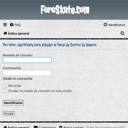
ForoSkate.com
FAQ
Identificarse
B
Índice general
u
Por favor, identifícate para acceder al Panel de Control de Usuario
s
c
Nombre de Usuario:
a
r
Contraseña:
Olvidé mi contraseña
Recordar
Ocultar mi estado de conexión en esta sesión
Google
Índice general
Contáctanos
Borrar cookies
Todos los horarios son
UTC