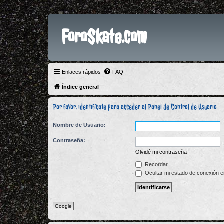
ForoSkate.com
Enlaces rápidos
FAQ
Índice general
Por favor, identifícate para acceder al Panel de Control de Usuario
Nombre de Usuario:
Contraseña:
Olvidé mi contraseña
Recordar
Ocultar mi estado de conexión e
Google