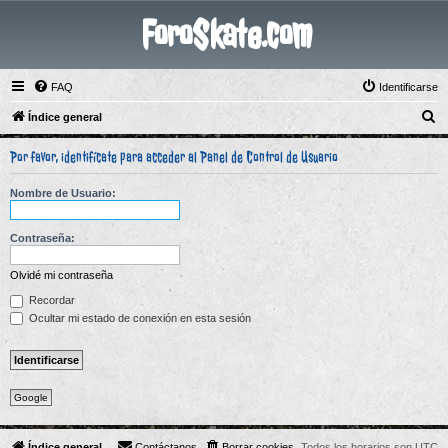
ForoSkate.com
FAQ
Identificarse
B
Índice general
u
Por favor, identifícate para acceder al Panel de Control de Usuario
s
c
Nombre de Usuario:
a
r
Contraseña:
Olvidé mi contraseña
Recordar
Ocultar mi estado de conexión en esta sesión
Google
Índice general
Contáctanos
Borrar cookies
Todos los horarios son
UTC