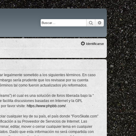
Buscar
Búsqueda avanza
Identificarse
tar legalmente sometido a los siguientes términos. En caso
embargo sería prudente que los revisase por su cuenta
érminos tal como fueron actualizados y/o reformados.
ams”) el cual es una solución de foros liberada bajo la “
 facilita discusiones basadas en Internet y la GPL
or favor visite:
https://www.phpbb.com/
.
lar cualquier ley de su país, el país donde “ForoSkate.com”
icación a su Proveedor de Servicios de Internet. Las
inar, editar, mover o cerrar cualquier tema en cualquier
tos. Dado que esta información no será compartida con