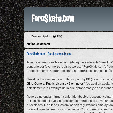
ForoSkate.com
Enlaces rápidos
FAQ
Índice general
ForoSkate.com - Condiciones de uso
Al ingresar en “ForoSkate.com” (de aquí en adelante “nosotros”
contrario por favor no se registre y/o use “ForoSkate.com”. P
periódicamente. Seguir registrado a “ForoSkate.com” después 
Nuestros foros están desarrollados por phpBB (de aquí en adela
GNU General Public License v2 en Ingles
” (de aquí en adelan
estrictamente los excluye de lo que aprobamos y/o desaprobam
Acuerda no enviar ningun contenido abusivo, obsceno, vulgar, d
está instalado o Leyes Internacionales. Hacer eso provocará q
direcciones IP de todos los envíos son registradas como ayuda 
momento que lo creamos conveniente. Como usuario acuerda q