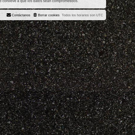
ue conlleve a que los datos sean comprometidos.
Contáctanos
Borrar cookies
Todos los horarios son
UTC