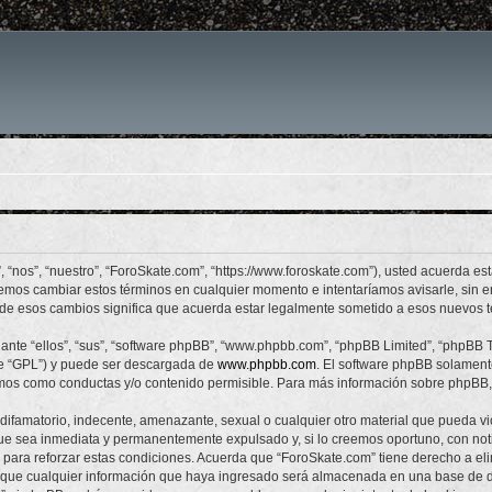
, “nos”, “nuestro”, “ForoSkate.com”, “https://www.foroskate.com”), usted acuerda es
odemos cambiar estos términos en cualquier momento e intentaríamos avisarle, sin 
de esos cambios significa que acuerda estar legalmente sometido a esos nuevos t
nte “ellos”, “sus”, “software phpBB”, “www.phpbb.com”, “phpBB Limited”, “phpBB Te
te “GPL”) y puede ser descargada de
www.phpbb.com
. El software phpBB solamente
os como conductas y/o contenido permisible. Para más información sobre phpBB, p
ifamatorio, indecente, amenazante, sexual o cualquier otro material que pueda vio
ue sea inmediata y permanentemente expulsado y, si lo creemos oportuno, con notif
para reforzar estas condiciones. Acuerda que “ForoSkate.com” tiene derecho a elim
ue cualquier información que haya ingresado será almacenada en una base de da