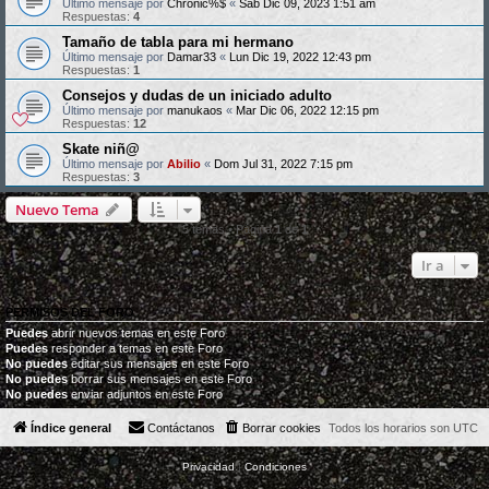
Último mensaje por
Chronic%$
«
Sab Dic 09, 2023 1:51 am
Respuestas:
4
Tamaño de tabla para mi hermano
Último mensaje por
Damar33
«
Lun Dic 19, 2022 12:43 pm
Respuestas:
1
Consejos y dudas de un iniciado adulto
Último mensaje por
manukaos
«
Mar Dic 06, 2022 12:15 pm
Respuestas:
12
Skate niñ@
Último mensaje por
Abilio
«
Dom Jul 31, 2022 7:15 pm
Respuestas:
3
Nuevo Tema
5 temas • Página
1
de
1
Ir a
PERMISOS DEL FORO
Puedes
abrir nuevos temas en este Foro
Puedes
responder a temas en este Foro
No puedes
editar sus mensajes en este Foro
No puedes
borrar sus mensajes en este Foro
No puedes
enviar adjuntos en este Foro
Índice general
Contáctanos
Borrar cookies
Todos los horarios son
UTC
Privacidad
|
Condiciones