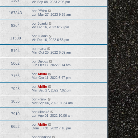
5307
Vie Sep 08, 2023 2:05 pm
por
PEdro
187843
Lun Mar 27, 2023 9:38 am
por
Juanki
8264
Vie Dic 16, 2022 6:58 pm
por
Juanki
11538
Vie Dic 16, 2022 6:56 pm
por
marta
5194
Mar Oct 25, 2022 6:09 am
por
Diegox
5062
Lun Oct 17, 2022 8:14 am
por
Abilio
7155
Mar Oct 11, 2022 6:47 pm
por
Abilio
7048
Mar Sep 27, 2022 7:02 pm
por
Frank
3036
Mar Sep 06, 2022 11:34 am
por
kikosk8
7910
Lun Ago 01, 2022 10:06 am
por
Abilio
6652
Dom Jul 31, 2022 7:18 pm
por
grindking