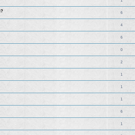
1
i?
6
4
6
0
2
1
1
1
6
1