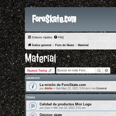
ForoSkate.com
Enlaces rápidos
FAQ
Índice general
Foro de Skate
Material
Material
Buscar
Bús
Nuevo Tema
ANUNCIOS
La misión de ForoSkate.com
por
Abilio
»
Sab May 22, 2021 3:59 pm
» en
General
TEMAS
Calidad de productos Mini Logo
por
Dani
»
Mié Jun 16, 2021 2:01 pm
Opinion skate