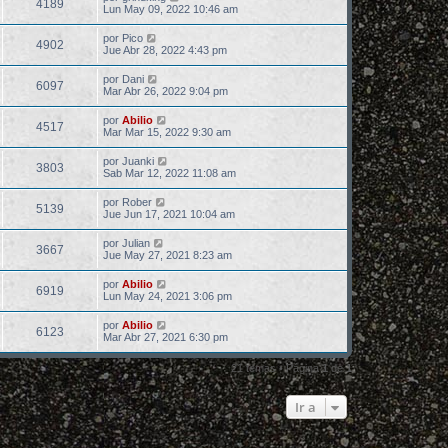
4189
Lun May 09, 2022 10:46 am
por
Pico
4902
Jue Abr 28, 2022 4:43 pm
por
Dani
6097
Mar Abr 26, 2022 9:04 pm
por
Abilio
4517
Mar Mar 15, 2022 9:30 am
por
Juanki
3803
Sab Mar 12, 2022 11:08 am
por
Rober
5139
Jue Jun 17, 2021 10:04 am
por
Julian
3667
Jue May 27, 2021 8:23 am
por
Abilio
6919
Lun May 24, 2021 3:06 pm
por
Abilio
6123
Mar Abr 27, 2021 6:30 pm
21 temas • Página
1
de
1
Ir a