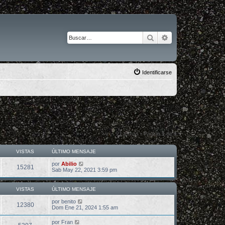
Buscar
Búsqueda avanza
Identificarse
21 temas • Página
1
de
1
VISTAS
ÚLTIMO MENSAJE
por
Abilio
15281
Sab May 22, 2021 3:59 pm
VISTAS
ÚLTIMO MENSAJE
por
benito
12380
Dom Ene 21, 2024 1:55 am
por
Fran