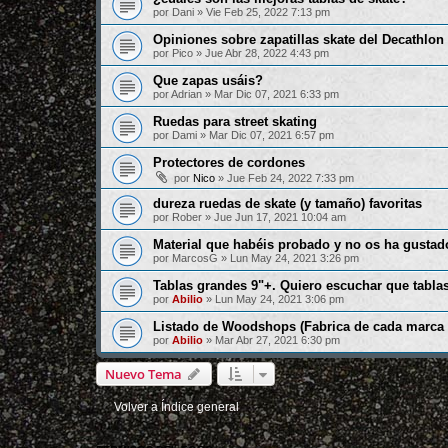
por
Dani
»
Vie Feb 25, 2022 7:13 pm
Opiniones sobre zapatillas skate del Decathlon
por
Pico
»
Jue Abr 28, 2022 4:43 pm
Que zapas usáis?
por
Adrian
»
Mar Dic 07, 2021 6:33 pm
Ruedas para street skating
por
Dami
»
Mar Dic 07, 2021 6:57 pm
Protectores de cordones
por
Nico
»
Jue Feb 24, 2022 7:33 pm
dureza ruedas de skate (y tamaño) favoritas
por
Rober
»
Jue Jun 17, 2021 10:04 am
Material que habéis probado y no os ha gustad
por
MarcosG
»
Lun May 24, 2021 3:26 pm
Tablas grandes 9"+. Quiero escuchar que tabla
por
Abilio
»
Lun May 24, 2021 3:06 pm
Listado de Woodshops (Fabrica de cada marca 
por
Abilio
»
Mar Abr 27, 2021 6:30 pm
Nuevo Tema
Volver a Índice general