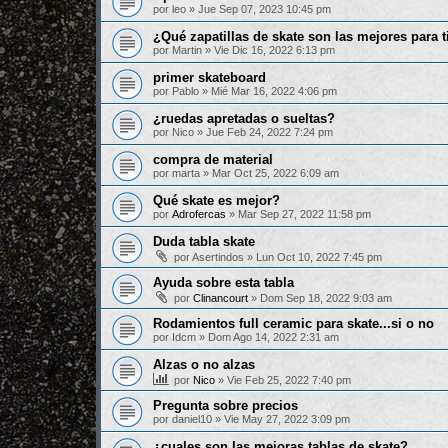
por
leo
»
Jue Sep 07, 2023 10:45 pm
¿Qué zapatillas de skate son las mejores para t
por
Martin
»
Vie Dic 16, 2022 6:13 pm
primer skateboard
por
Pablo
»
Mié Mar 16, 2022 4:06 pm
¿ruedas apretadas o sueltas?
por
Nico
»
Jue Feb 24, 2022 7:24 pm
compra de material
por
marta
»
Mar Oct 25, 2022 6:09 am
Qué skate es mejor?
por
Adrofercas
»
Mar Sep 27, 2022 11:58 pm
Duda tabla skate
por
Asertindos
»
Lun Oct 10, 2022 7:45 pm
Ayuda sobre esta tabla
por
Clinancourt
»
Dom Sep 18, 2022 9:03 am
Rodamientos full ceramic para skate...si o no
por
Idcm
»
Dom Ago 14, 2022 2:31 am
Alzas o no alzas
por
Nico
»
Vie Feb 25, 2022 7:40 pm
Pregunta sobre precios
por
daniel10
»
Vie May 27, 2022 3:09 pm
¿cuales son las mejoras tablas de skate?