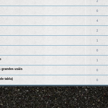
2
0
4
2
1
0
o
1
s grandes usáis
0
de tabla)
0