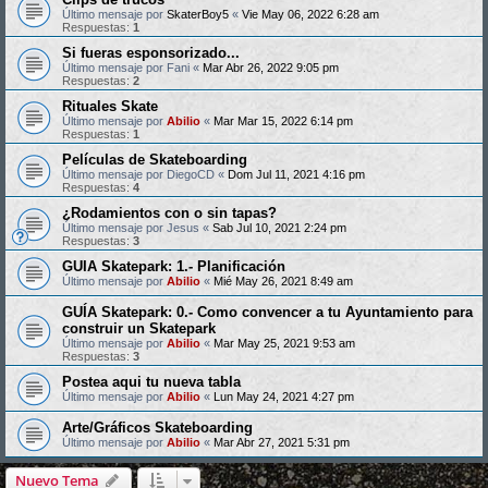
Último mensaje por
SkaterBoy5
«
Vie May 06, 2022 6:28 am
Respuestas:
1
Si fueras esponsorizado...
Último mensaje por
Fani
«
Mar Abr 26, 2022 9:05 pm
Respuestas:
2
Rituales Skate
Último mensaje por
Abilio
«
Mar Mar 15, 2022 6:14 pm
Respuestas:
1
Películas de Skateboarding
Último mensaje por
DiegoCD
«
Dom Jul 11, 2021 4:16 pm
Respuestas:
4
¿Rodamientos con o sin tapas?
Último mensaje por
Jesus
«
Sab Jul 10, 2021 2:24 pm
Respuestas:
3
GUIA Skatepark: 1.- Planificación
Último mensaje por
Abilio
«
Mié May 26, 2021 8:49 am
GUÍA Skatepark: 0.- Como convencer a tu Ayuntamiento para
construir un Skatepark
Último mensaje por
Abilio
«
Mar May 25, 2021 9:53 am
Respuestas:
3
Postea aqui tu nueva tabla
Último mensaje por
Abilio
«
Lun May 24, 2021 4:27 pm
Arte/Gráficos Skateboarding
Último mensaje por
Abilio
«
Mar Abr 27, 2021 5:31 pm
Nuevo Tema