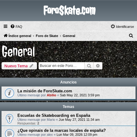
ForoSkate.com
FAQ
Identificarse
B
Índice general
Foro de Skate
General
u
General
s
c
Buscar
Búsqueda avanzad
Nuevo Tema
a
r
20 temas • Página
1
de
1
Anuncios
La misión de ForoSkate.com
Último mensaje por
Abilio
«
Sab May 22, 2021 3:59 pm
Temas
Escuelas de Skateboarding en España
Último mensaje por
Mario
«
Jue May 27, 2021 11:34 am
Respuestas:
2
¿Que opinais de la marcas locales de españa?
Último mensaje por
alex
«
Lun Mar 09, 2026 12:09 pm