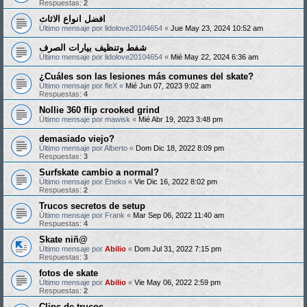
Respuestas:
2
افضل انواع الاثاث
Último mensaje por
lidolove20104654
«
Jue May 23, 2024 10:52 am
شفط وتنظيف بيارات الصرف
Último mensaje por
lidolove20104654
«
Mié May 22, 2024 6:36 am
¿Cuáles son las lesiones más comunes del skate?
Último mensaje por
fleX
«
Mié Jun 07, 2023 9:02 am
Respuestas:
4
Nollie 360 flip crooked grind
Último mensaje por
mawisk
«
Mié Abr 19, 2023 3:48 pm
demasiado viejo?
Último mensaje por
Alberto
«
Dom Dic 18, 2022 8:09 pm
Respuestas:
3
Surfskate cambio a normal?
Último mensaje por
Eneko
«
Vie Dic 16, 2022 8:02 pm
Respuestas:
2
Trucos secretos de setup
Último mensaje por
Frank
«
Mar Sep 06, 2022 11:40 am
Respuestas:
4
Skate niñ@
Último mensaje por
Abilio
«
Dom Jul 31, 2022 7:15 pm
Respuestas:
3
fotos de skate
Último mensaje por
Abilio
«
Vie May 06, 2022 2:59 pm
Respuestas:
2
Clips de trucos