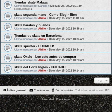
Tiendas skate Malaga
Último mensaje por
Daniela
«
Mié May 25, 2022 9:21 am
Respuestas:
1
skate segunda mano - Como Elegir Bien
Último mensaje por
Abilio
«
Dom May 15, 2022 11:04 am
skate baratos y buenos
Último mensaje por
Abilio
«
Dom May 15, 2022 10:36 am
Tiendas de skate en Barcelona
Último mensaje por
Abilio
«
Dom May 15, 2022 10:34 am
skate sprinter - CUIDADO!
Último mensaje por
Abilio
«
Dom May 15, 2022 10:24 am
skate Oxelo - Lee esto antes de comprar
Último mensaje por
Abilio
«
Dom May 15, 2022 10:20 am
skate del Corte Ingles - CUIDADO!
Último mensaje por
Abilio
«
Dom May 15, 2022 10:14 am
Ir a
Índice general
Contáctanos
Borrar cookies
Todos los horarios son
UTC
Privacidad
|
Condiciones