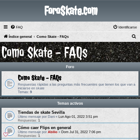
ForoSkate.com
FAQ
Identificarse
B
Índice general
Como Skate - FAQs
u
Como Skate - FAQs
s
c
a
Foro
r
Como Skate - FAQs
Respuestas rápidas a las preguntas más frecuentes que tienen los que van a
iniciarse en skate
Temas:
9
Temas activos
Tiendas de skate Sevilla
Último mensaje por
Dani
«
Lun Ago 01, 2022 3:51 pm
Respuestas:
1
Cómo caer Flips en general
Último mensaje por
Abilio
«
Dom Jul 31, 2022 7:06 pm
Respuestas:
1