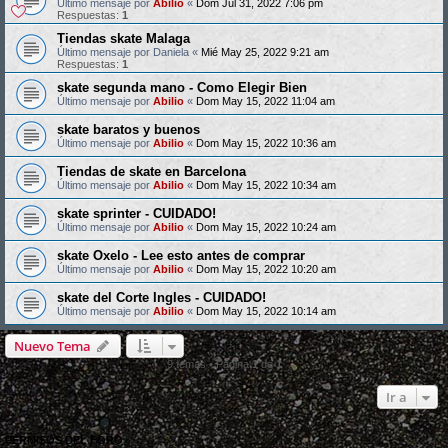
Último mensaje por
Abilio
«
Dom Jul 31, 2022 7:06 pm
Respuestas:
1
Tiendas skate Malaga
Último mensaje por
Daniela
«
Mié May 25, 2022 9:21 am
Respuestas:
1
skate segunda mano - Como Elegir Bien
Último mensaje por
Abilio
«
Dom May 15, 2022 11:04 am
skate baratos y buenos
Último mensaje por
Abilio
«
Dom May 15, 2022 10:36 am
Tiendas de skate en Barcelona
Último mensaje por
Abilio
«
Dom May 15, 2022 10:34 am
skate sprinter - CUIDADO!
Último mensaje por
Abilio
«
Dom May 15, 2022 10:24 am
skate Oxelo - Lee esto antes de comprar
Último mensaje por
Abilio
«
Dom May 15, 2022 10:20 am
skate del Corte Ingles - CUIDADO!
Último mensaje por
Abilio
«
Dom May 15, 2022 10:14 am
Nuevo Tema
9 temas • Página
1
de
1
Ir a
PERMISOS DEL FORO