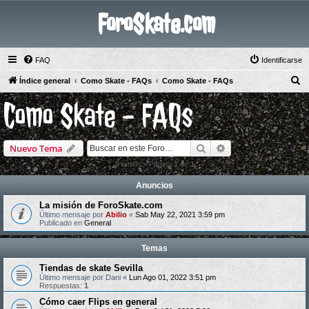
ForoSkate.com
FAQ
Identificarse
B
Índice general
Como Skate - FAQs
Como Skate - FAQs
u
Como Skate - FAQs
s
c
Buscar
Búsqueda avanzad
Nuevo Tema
a
r
9 temas • Página
1
de
1
Anuncios
La misión de ForoSkate.com
Último mensaje por
Abilio
«
Sab May 22, 2021 3:59 pm
Publicado en
General
Temas
Tiendas de skate Sevilla
Último mensaje por
Dani
«
Lun Ago 01, 2022 3:51 pm
Respuestas:
1
Cómo caer Flips en general