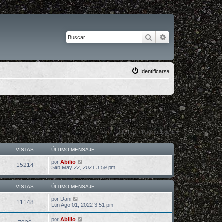
Buscar
Búsqueda avanza
Identificarse
9 temas • Página
1
de
1
VISTAS
ÚLTIMO MENSAJE
por
Abilio
15214
Sab May 22, 2021 3:59 pm
VISTAS
ÚLTIMO MENSAJE
por
Dani
11148
Lun Ago 01, 2022 3:51 pm
por
Abilio