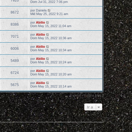
7920
Dom Jul 31, 2022 7:06 pm
por
Daniela
8672
Mié May 25, 2022 9:21 am
por
Abilio
8386
Dom May 15, 2022 11:04 am
por
Abilio
7071
Dom May 15, 2022 10:36 am
por
Abilio
6006
Dom May 15, 2022 10:34 am
por
Abilio
5489
Dom May 15, 2022 10:24 am
por
Abilio
6724
Dom May 15, 2022 10:20 am
por
Abilio
5675
Dom May 15, 2022 10:14 am
9 temas • Página
1
de
1
Ir a