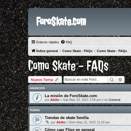
ForoSkate.com
Enlaces rápidos
FAQ
Índice general
Como Skate - FAQs
Como Skate - FAQs
Como Skate - FAQs
Buscar
Bús
Nuevo Tema
ANUNCIOS
La misión de ForoSkate.com
por
Abilio
»
Sab May 22, 2021 3:59 pm
» en
General
TEMAS
Tiendas de skate Sevilla
por
Abilio
»
Dom May 15, 2022 11:19 am
Cómo caer Flips en general