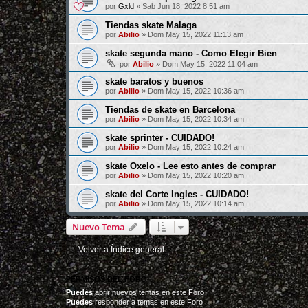
por
Gxld
»
Sab Jun 18, 2022 8:51 am
Tiendas skate Malaga
por
Abilio
»
Dom May 15, 2022 11:13 am
skate segunda mano - Como Elegir Bien
por
Abilio
»
Dom May 15, 2022 11:04 am
skate baratos y buenos
por
Abilio
»
Dom May 15, 2022 10:36 am
Tiendas de skate en Barcelona
por
Abilio
»
Dom May 15, 2022 10:34 am
skate sprinter - CUIDADO!
por
Abilio
»
Dom May 15, 2022 10:24 am
skate Oxelo - Lee esto antes de comprar
por
Abilio
»
Dom May 15, 2022 10:20 am
skate del Corte Ingles - CUIDADO!
por
Abilio
»
Dom May 15, 2022 10:14 am
Nuevo Tema
Volver a Índice general
PERMISOS DEL FORO
Puedes
abrir nuevos temas en este Foro
Puedes
responder a temas en este Foro