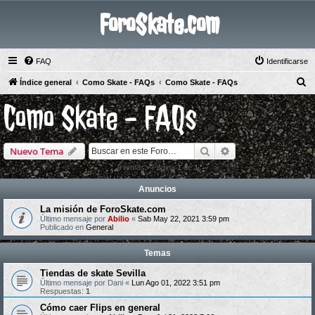
ForoSkate.com
FAQ
Identificarse
B
Índice general
Como Skate - FAQs
Como Skate - FAQs
u
Como Skate - FAQs
s
c
Buscar
Búsqueda avanzad
Nuevo Tema
a
r
9 temas • Página
1
de
1
Anuncios
La misión de ForoSkate.com
Último mensaje por
Abilio
«
Sab May 22, 2021 3:59 pm
Publicado en
General
Temas
Tiendas de skate Sevilla
Último mensaje por
Dani
«
Lun Ago 01, 2022 3:51 pm
Respuestas:
1
Cómo caer Flips en general