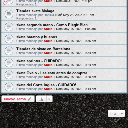
Último mensaje por
Abilio
«
Dom Jul 31, 2022 7:06 pm
Respuestas:
1
Tiendas skate Malaga
Último mensaje por
Daniela
«
Mié May 25, 2022 9:21 am
Respuestas:
1
skate segunda mano - Como Elegir Bien
Último mensaje por
Abilio
«
Dom May 15, 2022 11:04 am
skate baratos y buenos
Último mensaje por
Abilio
«
Dom May 15, 2022 10:36 am
Tiendas de skate en Barcelona
Último mensaje por
Abilio
«
Dom May 15, 2022 10:34 am
skate sprinter - CUIDADO!
Último mensaje por
Abilio
«
Dom May 15, 2022 10:24 am
skate Oxelo - Lee esto antes de comprar
Último mensaje por
Abilio
«
Dom May 15, 2022 10:20 am
skate del Corte Ingles - CUIDADO!
Último mensaje por
Abilio
«
Dom May 15, 2022 10:14 am
Nuevo Tema
9 temas • Página
1
de
1
Ir a
PERMISOS DEL FORO