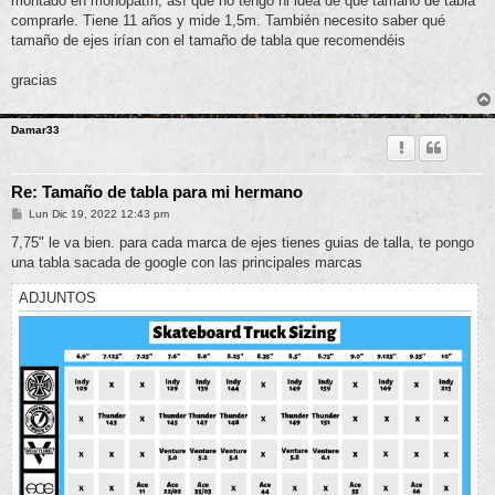
montado en monopatín, así que no tengo ni idea de qué tamaño de tabla
a
j
comprarle. Tiene 11 años y mide 1,5m. También necesito saber qué
e
tamaño de ejes irían con el tamaño de tabla que recomendéis
gracias
Damar33
Re: Tamaño de tabla para mi hermano
M
Lun Dic 19, 2022 12:43 pm
e
n
7,75" le va bien. para cada marca de ejes tienes guias de talla, te pongo
s
una tabla sacada de google con las principales marcas
a
j
e
ADJUNTOS