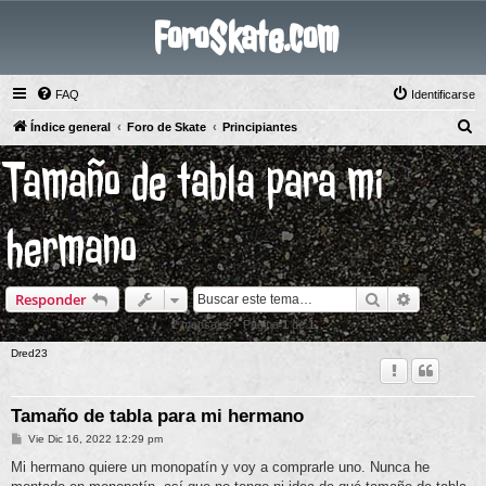
ForoSkate.com
FAQ
Identificarse
B
Índice general
Foro de Skate
Principiantes
u
Tamaño de tabla para mi
s
c
hermano
a
r
Buscar
Búsqueda 
Responder
2 mensajes • Página
1
de
1
Dred23
Tamaño de tabla para mi hermano
M
Vie Dic 16, 2022 12:29 pm
e
n
Mi hermano quiere un monopatín y voy a comprarle uno. Nunca he
s