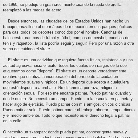
de 1960, se produjo un gran crecimiento cuando la rueda de arcilla
reemplazó a las ruedas de acero.
Desde entonces, las ciudades de los Estados Unidos han hecho un
trabajo maravilloso al crear áreas de recreación en sus parques públicos
para casi todos los deportes conocidos por el hombre. Canchas de
baloncesto, campos de fútbol y fútbol, ​​campos de béisbol, canchas de
tenis y ráquetbol, ​​la lista podría seguir y seguir. Pero por una razón u otra
se ha descuidado el skate.
El skate es una actividad que requiere fuerza física, resistencia y una
actitud agresiva hacia el éxito, todos los cuales son rasgos de lo que
etiquetamos como "deporte". El skate es un deporte verdaderamente
creativo que enfatiza la incorporación del terreno de la ciudad en
movimientos suaves y rápidos. Es un deporte que acepta a cualquiera
que esté dispuesto a probarlo. No discrimina por raza, religión u
orientación sexual. Por eso me encanta patinar. Puedo patinar cuando y
donde quiera. No necesito un campo. Puedo ir a la escuela en patineta y
hacer algo de ejercicio. Puedo patinar con mis amigos, chicos o chicas.
Puedo patinar solo. Puedo patinar para ir al trabajo, ahorrar tiempo, dinero
y el medio ambiente. Todo lo que necesito es el derecho legal a patinar
en la calle.
O necesito un skatepark donde pueda patinar, conocer gente nueva y
ayudar a apoyar una industria que apoye mi individualidad. Cada año se