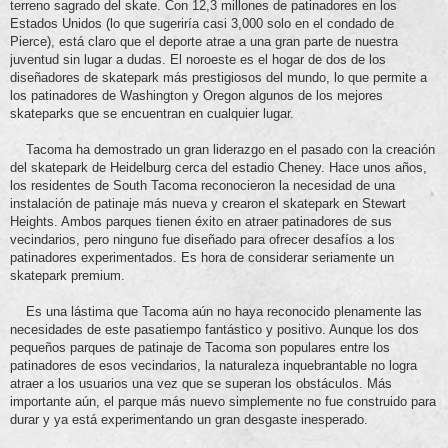
terreno sagrado del skate. Con 12,3 millones de patinadores en los
Estados Unidos (lo que sugeriría casi 3,000 solo en el condado de
Pierce), está claro que el deporte atrae a una gran parte de nuestra
juventud sin lugar a dudas. El noroeste es el hogar de dos de los
diseñadores de skatepark más prestigiosos del mundo, lo que permite a
los patinadores de Washington y Oregon algunos de los mejores
skateparks que se encuentran en cualquier lugar.
Tacoma ha demostrado un gran liderazgo en el pasado con la creación
del skatepark de Heidelburg cerca del estadio Cheney. Hace unos años,
los residentes de South Tacoma reconocieron la necesidad de una
instalación de patinaje más nueva y crearon el skatepark en Stewart
Heights. Ambos parques tienen éxito en atraer patinadores de sus
vecindarios, pero ninguno fue diseñado para ofrecer desafíos a los
patinadores experimentados. Es hora de considerar seriamente un
skatepark premium.
Es una lástima que Tacoma aún no haya reconocido plenamente las
necesidades de este pasatiempo fantástico y positivo. Aunque los dos
pequeños parques de patinaje de Tacoma son populares entre los
patinadores de esos vecindarios, la naturaleza inquebrantable no logra
atraer a los usuarios una vez que se superan los obstáculos. Más
importante aún, el parque más nuevo simplemente no fue construido para
durar y ya está experimentando un gran desgaste inesperado.