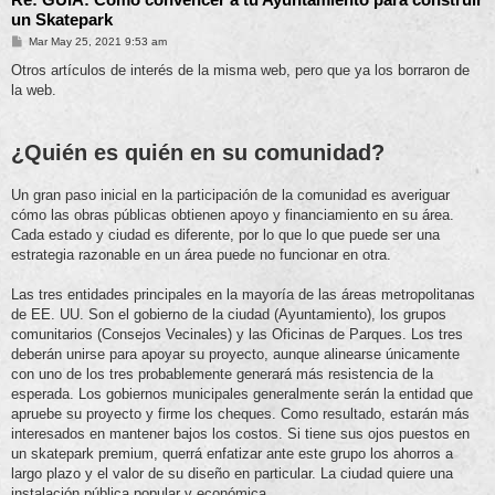
un Skatepark
M
Mar May 25, 2021 9:53 am
e
n
Otros artículos de interés de la misma web, pero que ya los borraron de
s
la web.
a
j
e
¿Quién es quién en su comunidad?
Un gran paso inicial en la participación de la comunidad es averiguar
cómo las obras públicas obtienen apoyo y financiamiento en su área.
Cada estado y ciudad es diferente, por lo que lo que puede ser una
estrategia razonable en un área puede no funcionar en otra.
Las tres entidades principales en la mayoría de las áreas metropolitanas
de EE. UU. Son el gobierno de la ciudad (Ayuntamiento), los grupos
comunitarios (Consejos Vecinales) y las Oficinas de Parques. Los tres
deberán unirse para apoyar su proyecto, aunque alinearse únicamente
con uno de los tres probablemente generará más resistencia de la
esperada. Los gobiernos municipales generalmente serán la entidad que
apruebe su proyecto y firme los cheques. Como resultado, estarán más
interesados ​​en mantener bajos los costos. Si tiene sus ojos puestos en
un skatepark premium, querrá enfatizar ante este grupo los ahorros a
largo plazo y el valor de su diseño en particular. La ciudad quiere una
instalación pública popular y económica.