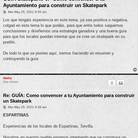
Ayuntamiento para construir un Skatepark
M
Mar May 25, 2021 9:35 am
e
n
Los que tengáis experiencia en este tema, ya sea positiva o negativa,
s
colgad en este tema lo que podáis, para que entre todos saquemos
a
j
conclusiones y diseñemos una estrategia ganadora y una buena guía
e
para que los locales puedan intentar que se cree un skatepark en su
pueblo.
De todo lo que se postee aquí, iremos haciendo un resumen y
contruyendo la guía
Abilio
Site Admin
Re: GUÍA: Como convencer a tu Ayuntamiento para construir
un Skatepark
M
Mar May 25, 2021 9:38 am
e
n
ESPARTINAS
s
a
j
Experiencias de los locales de Espartinas, Sevilla.
e
Nosotros en nuestro pueblo estamos intentando que se construya un