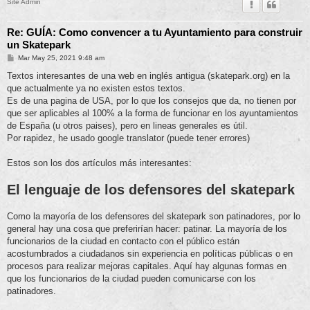
Site Admin
Re: GUÍA: Como convencer a tu Ayuntamiento para construir
un Skatepark
M
Mar May 25, 2021 9:48 am
e
n
Textos interesantes de una web en inglés antigua (skatepark.org) en la
s
que actualmente ya no existen estos textos.
a
j
Es de una pagina de USA, por lo que los consejos que da, no tienen por
e
que ser aplicables al 100% a la forma de funcionar en los ayuntamientos
de España (u otros paises), pero en lineas generales es útil.
Por rapidez, he usado google translator (puede tener errores)
Estos son los dos artículos más interesantes:
El lenguaje de los defensores del skatepark
Como la mayoría de los defensores del skatepark son patinadores, por lo
general hay una cosa que preferirían hacer: patinar. La mayoría de los
funcionarios de la ciudad en contacto con el público están
acostumbrados a ciudadanos sin experiencia en políticas públicas o en
procesos para realizar mejoras capitales. Aquí hay algunas formas en
que los funcionarios de la ciudad pueden comunicarse con los
patinadores.