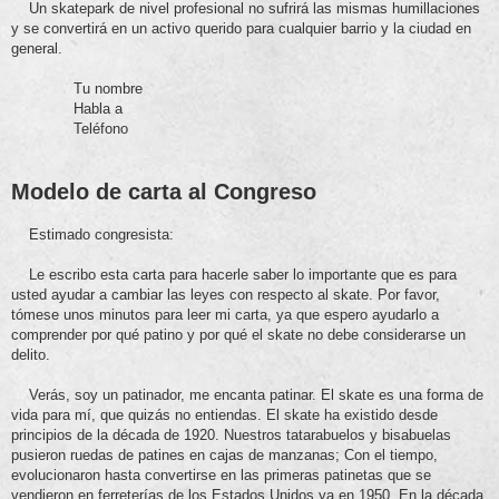
Un skatepark de nivel profesional no sufrirá las mismas humillaciones
y se convertirá en un activo querido para cualquier barrio y la ciudad en
general.
Tu nombre
Habla a
Teléfono
Modelo de carta al Congreso
Estimado congresista:
Le escribo esta carta para hacerle saber lo importante que es para
usted ayudar a cambiar las leyes con respecto al skate. Por favor,
tómese unos minutos para leer mi carta, ya que espero ayudarlo a
comprender por qué patino y por qué el skate no debe considerarse un
delito.
Verás, soy un patinador, me encanta patinar. El skate es una forma de
vida para mí, que quizás no entiendas. El skate ha existido desde
principios de la década de 1920. Nuestros tatarabuelos y bisabuelas
pusieron ruedas de patines en cajas de manzanas; Con el tiempo,
evolucionaron hasta convertirse en las primeras patinetas que se
vendieron en ferreterías de los Estados Unidos ya en 1950. En la década