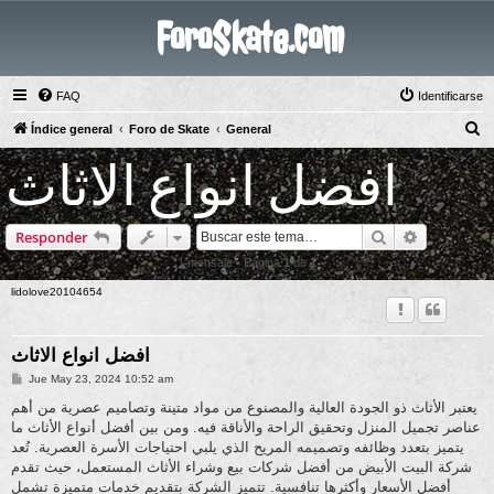
ForoSkate.com
FAQ
Identificarse
B
Índice general
Foro de Skate
General
u
افضل انواع الاثاث
s
c
Buscar
Búsqueda 
Responder
a
r
1 mensaje • Página
1
de
1
lidolove20104654
افضل انواع الاثاث
M
Jue May 23, 2024 10:52 am
e
n
يعتبر الأثاث ذو الجودة العالية والمصنوع من مواد متينة وتصاميم عصرية من أهم
s
عناصر تجميل المنزل وتحقيق الراحة والأناقة فيه. ومن بين أفضل أنواع الأثاث ما
a
j
يتميز بتعدد وظائفه وتصميمه المريح الذي يلبي احتياجات الأسرة العصرية. تُعد
e
شركة البيت الأبيض من أفضل شركات بيع وشراء الأثاث المستعمل، حيث تقدم
أفضل الأسعار وأكثرها تنافسية. تتميز الشركة بتقديم خدمات متميزة تشمل