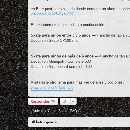
en Este post he explicado donde comprar un skate económ
viewtopic.php?f=5&t=339
En resumen es lo que indico a continuación:
Skate para niños entre 3 y 6 años
----> ancho de tabla 7,
Decathlon Skate CP100 mid
Skate para niños de más de 6 años
----> ancho de tabla
Decathlon Monopatín Complete 500
Decathlon Skateboard completo 100
Visita este otro tema para más ver detalles y opciones:
viewtopic.php?f=5&t=339
Responder
Volver a “Como Skate - FAQs”
Índice general