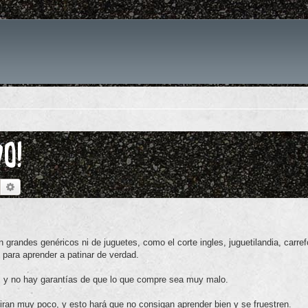
DO!
Buscar
Búsqueda avanzada
grandes genéricos ni de juguetes, como el corte ingles, juguetilandia, carref
 para aprender a patinar de verdad.
, y no hay garantías de que lo que compre sea muy malo.
iran muy poco, y esto hará que no consigan aprender bien y se fruestren.