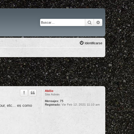
Buscar
Búsqueda avanza
Identificarse
1 mensaje • Página
1
de
1
Abilio
Site Admin
Mensajes:
75
Registrado:
Vie Feb 12, 2021 11:10 am
our, etc... es como