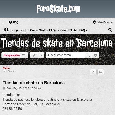
ForoSkate.com
FAQ
Identificarse
B
Índice general
Como Skate - FAQs
Como Skate - FAQs
u
Tiendas de skate en Barcelona
s
c
Buscar
Búsqueda 
Responder
a
r
1 mensaje • Página
1
de
1
Abilio
Site Admin
Tiendas de skate en Barcelona
M
Dom May 15, 2022 10:34 am
e
n
Inercia.com
s
Tienda de patines, longboard, patinete y skate en Barcelona
a
j
Carrer de Roger de Flor, 10, Barcelona
e
934 86 92 56