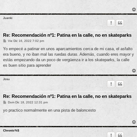
s
a
j
e
Juanki
Re: Recomendación nº1: Patina en la calle, no en skateparks
M
Vie Dic 16, 2022 7:02 pm
e
n
Yo empecé a patinar en unos aparcamientos cerca de mi casa, el asfalto
s
era bueno, y no iban mal las ruedas duras. Además, cuando eres mayor y
a
j
estás empezando da un poco de vergüenza ir a los skateparks, la calle
e
es buen sitio para aprender
Josu
Re: Recomendación nº1: Patina en la calle, no en skateparks
M
Dom Dic 18, 2022 12:31 pm
e
n
yo practico normalmente en una pista de baloncesto
s
a
j
e
Chronic%$