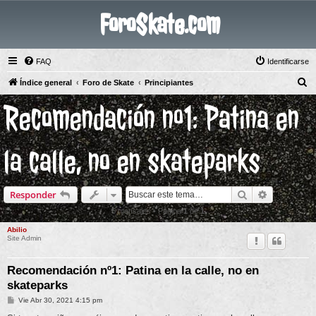
ForoSkate.com
FAQ
Identificarse
B
Índice general
Foro de Skate
Principiantes
u
Recomendación nº1: Patina en
s
c
la calle, no en skateparks
a
r
Buscar
Búsqueda 
Responder
5 mensajes • Página
1
de
1
Abilio
Site Admin
Recomendación nº1: Patina en la calle, no en
skateparks
M
Vie Abr 30, 2021 4:15 pm
e