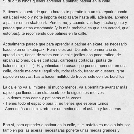
n
Si tu o tus niños queréis aprender a patinar, patinar en la calle.
s
a
j
Si tienes la suerte de que tu horario te permite ir a un skatepark cuando
e
está casi vacío y no te importa desplazarte hasta allí, adelante, aprende
a patinar en un skatepark. Pero si no, y cuando vas hay mucha gente y
parece que estas estorbando (y lo más probable es que sea verdad, que
estorbas), te recomiendo que patines en la calle.
Actualmente parece que para aprender a patinar en skate, es necesario
hacerlo en un skatepark. Pero no es así. Durante el primer año de
aprendizaje, tienes de sobra con la calle (calles con poco trafico, de
urbanizaciones, calles cortadas, carreteras cortadas, pistas de
baloncesto, etc...). Hay infinidad de cosas que puedes aprender en una
calle, desde mejorar tu equilibrio, rodar rápido, frenar en cuestas, girar
rápido en curvas, hasta hacer multitud de trucos solo con los bordillos.
La calle no va a limitarte, ni mucho menos, va a permitirte avanzar más
rápido que llendo a un skatepark por lo siguientes motivos:
- Lo tienes más cerca y patinarás más veces
- Tienes todo el espacio para ti, no tienes que esperar turnos
- Aprenderás a desplazarte por un medio real, el asfalto y las aceras
Eso si, para aprender a patinar en la calle, si el asfalto es malo o irás por
también por las aceras, necesitarás ponerte unas ruedas grandes y