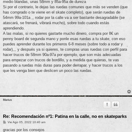
medio blandas, unas 58mm y 85a-95a de dureza
Si por el contrario, le dejas las ruedas comunes que más se venden (que
has comprado o te viene en el skate completo), que serán ruedas de
54mm 99a-101a ,, rodar por la calle va a ser bastante desagradable (se
atascará, se frenará, vibrará mucho), sobre todo cuando estás
aprendiendo.
A las malas, si no quieres gastarte mucho dinero, compra por 8€ un
penny board de segunda mano y ponle esas ruedas a tu skate, con eso
puedes aprender durante los primeros 6-8 meses (sobre todo a rodar y
rodar),,, y después ya si quieres, te compras unas ruedas con perfil para
hacer trucos de 58mm 90a-97a por ejemplo, que son más adecuadas
para empezar con trucos de bordillo, y a medida que quieras, te vas
pasando a ruedas más duras para poder derrapar, y hacer trucos a los
que les venga bien que deslicen un poco las ruedas.
Marius
Re: Recomendación nº1: Patina en la calle, no en skateparks
M
Vie Ago 05, 2022 10:40 am
e
n
gracias por los consejos