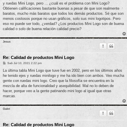
y ruedas Mini Logo, pero ... ¿cuál es el problema con Mini Logo?
Obtienen calificaciones bastante buenas a pesar de que son realmente
baratos, mucho más baratos que todos los demás productos. Sé que son
menos costosos porque no usan gráficos, solo sus mini logotipos. Pero
eso no puede ser todo, ¿verdad? ¿Los productos Mini Logo son de buena
calidad o solo de buena relación calidad precio?
Jesus
Re: Calidad de productos Mini Logo
M
Sab Jul 10, 2021 2:22 pm
e
n
La última tabla Mini Logo que tuve fue en 2002, pero en los últimos años
s
he tenido ejes y ruedas minilogo y me ha ido bien con ambos. Veo mucha
a
j
gente con ruedas mini logo. Creo que la filosofía se encuentra en la
e
mezcla de alta de funcionalidad y asequibilidad. Mal no lo deben de
hacer, porque veo a la gente patinando mini logo al igual que otras
marcas.
Gabri
Re: Calidad de productos Mini Logo