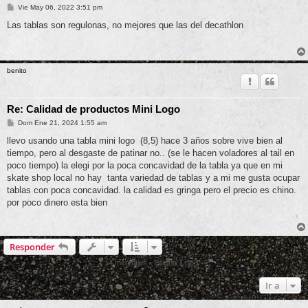
M
Vie May 06, 2022 3:51 pm
e
n
Las tablas son regulonas, no mejores que las del decathlon
s
a
j
e
benito
Re: Calidad de productos Mini Logo
M
Dom Ene 21, 2024 1:55 am
e
n
llevo usando una tabla mini logo (8,5) hace 3 años sobre vive bien al
s
tiempo, pero al desgaste de patinar no.. (se le hacen voladores al tail en
a
j
poco tiempo) la elegi por la poca concavidad de la tabla ya que en mi
e
skate shop local no hay tanta variedad de tablas y a mi me gusta ocupar
tablas con poca concavidad. la calidad es gringa pero el precio es chino.
por poco dinero esta bien
Responder
4 mensajes • Página
1
de
1
Ir a