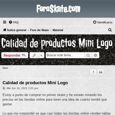
ForoSkate.com
FAQ
Identificarse
B
Índice general
Foro de Skate
Material
u
Calidad de productos Mini Logo
s
c
Buscar
Búsqueda 
Responder
a
r
4 mensajes • Página
1
de
1
Dani
Calidad de productos Mini Logo
M
Mié Jun 16, 2021 2:01 pm
e
n
Estoy a punto de comprar mi primer skate y he estado mirando los
s
precios en las tiendas online para tener una idea de cuánto tendré que
a
j
gastar.
e
Lo que me sorprendió es que casi todas las tiendas online venden tablas